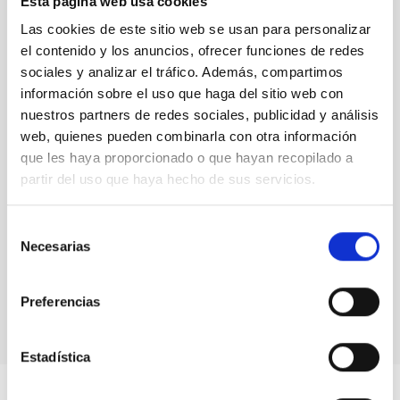
Esta página web usa cookies
El IAC
Las cookies de este sitio web se usan para personalizar
reafirma su
el contenido y los anuncios, ofrecer funciones de redes
compromiso
sociales y analizar el tráfico. Además, compartimos
con la
información sobre el uso que haga del sitio web con
transferencia
nuestros partners de redes sociales, publicidad y análisis
web, quienes pueden combinarla con otra información
que les haya proporcionado o que hayan recopilado a
partir del uso que haya hecho de sus servicios.
El IAC
Selección
reafirma su
Necesarias
de
compromiso
consentimiento
con la
transferencia
Preferencias
Estadística