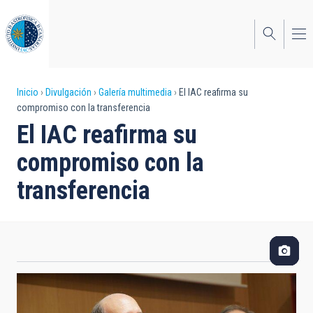
Pasar
al
contenido
principal
Sobrescribir
Inicio
Divulgación
Galería multimedia
El IAC reafirma su
compromiso con la transferencia
enlaces
El IAC reafirma su
de
compromiso con la
ayuda
transferencia
a
la
navegación