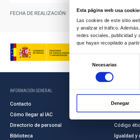
Esta página web usa cookie
FECHA DE REALIZACIÓN
15/0
Las cookies de este sitio we
y analizar el tráfico. Ademá
redes sociales, publicidad y
que hayan recopilado a parti
Selección
Necesarias
de
consentimiento
INFORMACIÓN GENERAL
INFORMACIÓN 
Denegar
Contacto
Legislació
Cómo llegar al IAC
Transparen
Directorio de personal
Código étic
Biblioteca
Igualdad y 