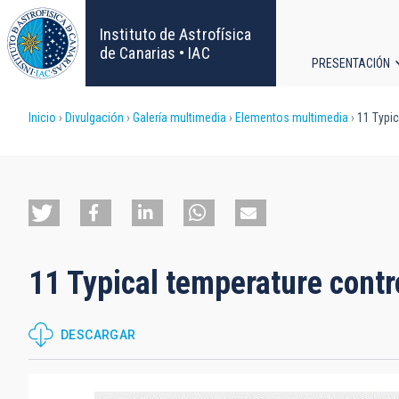
Pasar
al
Instituto de Astrofísica
contenido
de Canarias • IAC
PRESENTACIÓN
principal
Navega
Sobrescribir
Inicio
Divulgación
Galería multimedia
Elementos multimedia
11 Typic
principa
enlaces
de
ayuda
11 Typical temperature cont
a
la
DESCARGAR
navegación