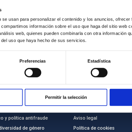
s
1/2025
b se usan para personalizar el contenido y los anuncios, ofrecer
s, compartimos información sobre el uso que haga del sitio web 
 análisis web, quienes pueden combinarla con otra información q
r del uso que haya hecho de sus servicios.
Preferencias
Estadística
INSTITUCIONAL
PORTAL DEL IAC
Permitir la selección
n
Mapa web
cia
Políticas de privacidad
o y política antifraude
Aviso legal
diversidad de género
Política de cookies