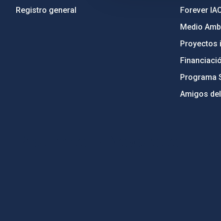
Registro general
Forever IA
Medio Ambi
Proyectos i
Financiaci
Programa 
Amigos del
PostFooter > Newsletter link