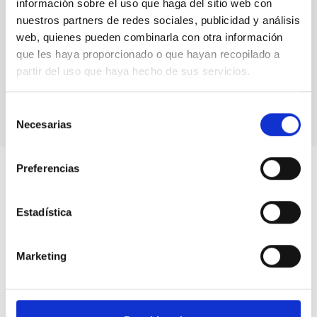
información sobre el uso que haga del sitio web con
nuestros partners de redes sociales, publicidad y análisis
web, quienes pueden combinarla con otra información
que les haya proporcionado o que hayan recopilado a
partir del uso que haya hecho de sus servicios.
Eva K. Grebel en el IAU Symposium 355
Selección
Necesarias
de
consentimiento
Preferencias
Estadística
Marketing