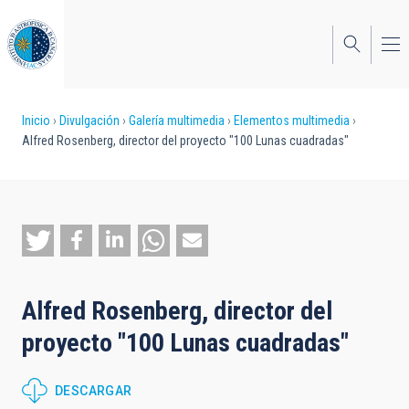
Pasar
al
contenido
principal
Sobrescribir
Inicio
Divulgación
Galería multimedia
Elementos multimedia
Alfred Rosenberg, director del proyecto "100 Lunas cuadradas"
enlaces
de
ayuda
a
la
Alfred Rosenberg, director del
navegación
proyecto "100 Lunas cuadradas"
DESCARGAR