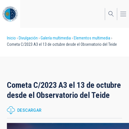
Pasar
al
contenido
principal
Sobrescribir
Inicio
Divulgación
Galería multimedia
Elementos multimedia
Cometa C/2023 A3 el 13 de octubre desde el Observatorio del Teide
enlaces
de
ayuda
a
Cometa C/2023 A3 el 13 de octubre
la
desde el Observatorio del Teide
navegación
DESCARGAR