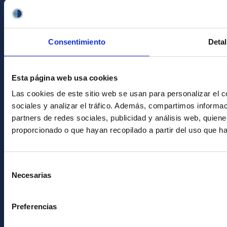
Condolencias Francisco Sánchez
PostFooter > Newsletter link
Consentimiento
Detal
Únete a nuestra
Esta página web usa cookies
Newsletter
Las cookies de este sitio web se usan para personalizar el c
sociales y analizar el tráfico. Además, compartimos informac
partners de redes sociales, publicidad y análisis web, quie
proporcionado o que hayan recopilado a partir del uso que h
Selección
Necesarias
de
Instituto de Astrofísica de Canarias • IAC
consentimiento
Preferencias