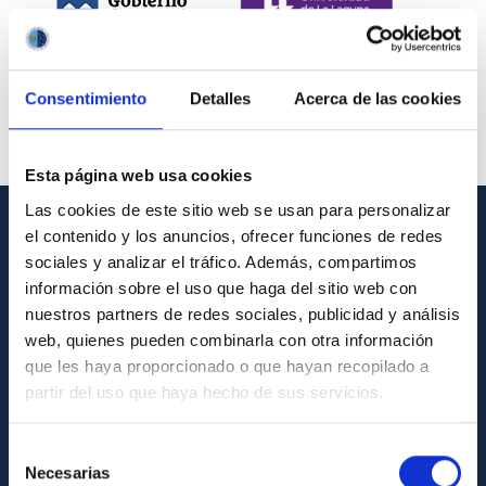
Consentimiento
Detalles
Acerca de las cookies
Esta página web usa cookies
Las cookies de este sitio web se usan para personalizar
el contenido y los anuncios, ofrecer funciones de redes
INFORMACIÓN GENERAL
sociales y analizar el tráfico. Además, compartimos
información sobre el uso que haga del sitio web con
Contacto
nuestros partners de redes sociales, publicidad y análisis
Cómo llegar al IAC
web, quienes pueden combinarla con otra información
que les haya proporcionado o que hayan recopilado a
Directorio de personal
partir del uso que haya hecho de sus servicios.
Biblioteca
Registro general
Selección
Necesarias
de