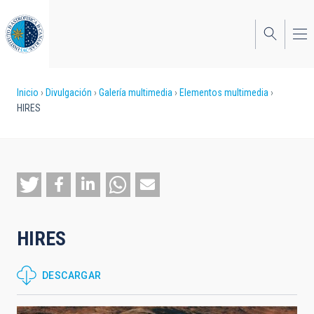
Pasar
al
contenido
principal
Sobrescribir
Inicio
Divulgación
Galería multimedia
Elementos multimedia
HIRES
enlaces
de
ayuda
a
la
HIRES
navegación
DESCARGAR