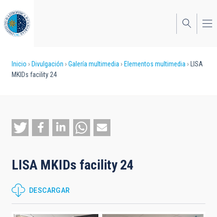
Pasar
al
contenido
principal
Sobrescribir
Inicio
Divulgación
Galería multimedia
Elementos multimedia
LISA
MKIDs facility 24
enlaces
de
ayuda
a
la
LISA MKIDs facility 24
navegación
DESCARGAR