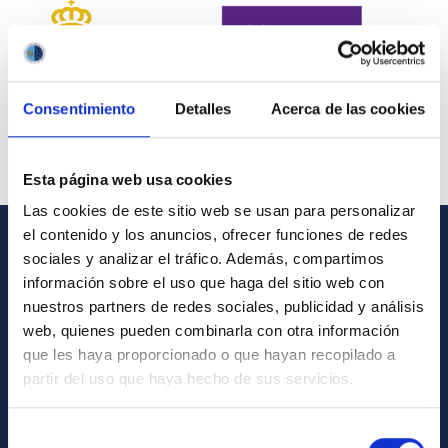
Consentimiento
Detalles
Acerca de las cookies
Esta página web usa cookies
Las cookies de este sitio web se usan para personalizar
el contenido y los anuncios, ofrecer funciones de redes
sociales y analizar el tráfico. Además, compartimos
INFORMACIÓN GENERAL
información sobre el uso que haga del sitio web con
Contacto
nuestros partners de redes sociales, publicidad y análisis
web, quienes pueden combinarla con otra información
Cómo llegar al IAC
que les haya proporcionado o que hayan recopilado a
Directorio de personal
partir del uso que haya hecho de sus servicios.
Biblioteca
Selección
Registro general