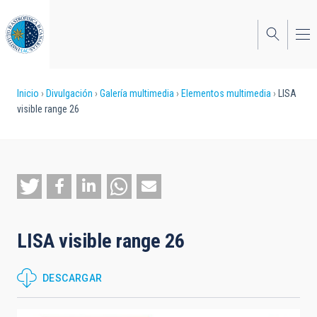
Pasar
al
contenido
principal
Sobrescribir
Inicio
Divulgación
Galería multimedia
Elementos multimedia
LISA
visible range 26
enlaces
de
ayuda
a
la
LISA visible range 26
navegación
DESCARGAR