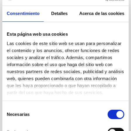
Datos técnicos
Consentimiento
Detalles
Acerca de las cookies
La imagen es el resultado de sumar 6 exposiciones de 900s en
cada uno de los 3 filtros anchos R(rojo), G(verde) y B(azul), más
25 exposiciones de 1.200s en cada uno de los 3 filtros
Esta página web usa cookies
estrechos Hα, SII y OIII con el Astrógrafo Sky Treasure Chest
Las cookies de este sitio web se usan para personalizar
(STC) de la UC3. Autor: D. López ©IAC
el contenido y los anuncios, ofrecer funciones de redes
Astrofísica
Física estelar e interestelar (FEEI)
sociales y analizar el tráfico. Además, compartimos
información sobre el uso que haga del sitio web con
nuestros partners de redes sociales, publicidad y análisis
web, quienes pueden combinarla con otra información
It may interest you
que les haya proporcionado o que hayan recopilado a
partir del uso que haya hecho de sus servicios.
Selección
Necesarias
de
consentimiento