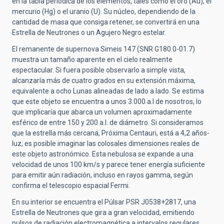
en la tabla periódica de los elementos, tales como el oro (Au), el
mercurio (Hg) o el uranio (U). Su núcleo, dependiendo de la
cantidad de masa que consiga retener, se convertirá en una
Estrella de Neutrones o un Agujero Negro estelar.
El remanente de supernova Simeis 147 (SNR G180.0-01.7)
muestra un tamaño aparente en el cielo realmente
espectacular. Si fuera posible observarlo a simple vista,
alcanzaría más de cuatro grados en su extensión máxima,
equivalente a ocho Lunas alineadas de lado a lado. Se estima
que este objeto se encuentra a unos 3.000 a.l de nosotros, lo
que implicaría que abarca un volumen aproximadamente
esférico de entre 150 y 200 a.l. de diámetro. Si consideramos
que la estrella más cercana, Próxima Centauri, está a 4,2 años-
luz, es posible imaginar las colosales dimensiones reales de
este objeto astronómico. Esta nebulosa se expande a una
velocidad de unos 100 km/s y parece tener energía suficiente
para emitir aún radiación, incluso en rayos gamma, según
confirma el telescopio espacial Fermi.
En su interior se encuentra el Púlsar PSR J0538+2817, una
Estrella de Neutrones que gira a gran velocidad, emitiendo
pulsos de radiación electromagnética a intervalos regulares