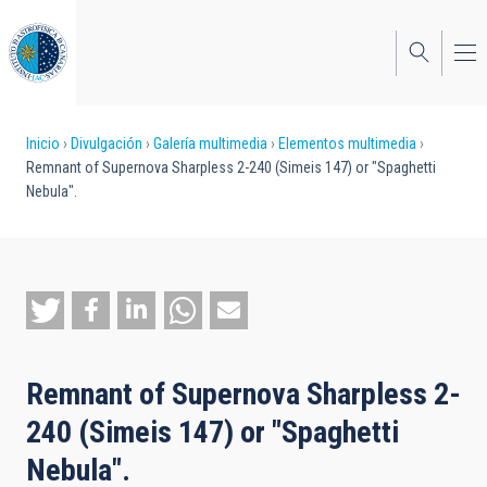
Pasar
al
contenido
principal
Sobrescribir
Inicio
Divulgación
Galería multimedia
Elementos multimedia
Remnant of Supernova Sharpless 2-240 (Simeis 147) or "Spaghetti
enlaces
Nebula".
de
ayuda
a
la
navegación
Remnant of Supernova Sharpless 2-
240 (Simeis 147) or "Spaghetti
Nebula".