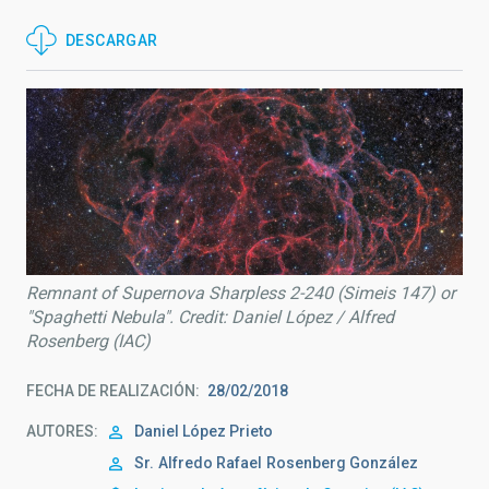
DESCARGAR
Remnant of Supernova Sharpless 2-240 (Simeis 147) or
"Spaghetti Nebula". Credit: Daniel López / Alfred
Rosenberg (IAC)
FECHA DE REALIZACIÓN
28/02/2018
AUTORES
Daniel López Prieto
Sr.
Alfredo Rafael
Rosenberg González