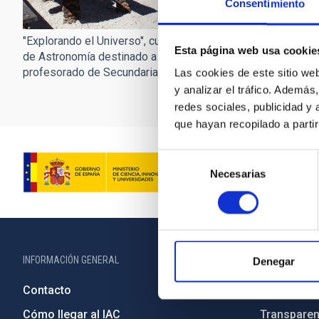
Consentimiento
"Explorando el Universo", curso
Esta página web usa cookie
de Astronomía destinado a
profesorado de Secundaria
Las cookies de este sitio we
y analizar el tráfico. Ademá
redes sociales, publicidad y
que hayan recopilado a parti
Selección
Necesarias
de
consentimiento
INFORMACIÓN GENERAL
INFORMACIÓN 
Denegar
Contacto
Legislació
Cómo llegar al IAC
Transparen