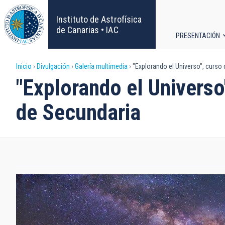
Pasar
al
Instituto de Astrofísica
contenido
de Canarias • IAC
PRESENTACIÓN
principal
Navega
Sobrescribir
Inicio
Divulgación
Galería multimedia
"Explorando el Universo", curso
principa
"Explorando el Univers
enlaces
de Secundaria
de
ayuda
a
la
navegación