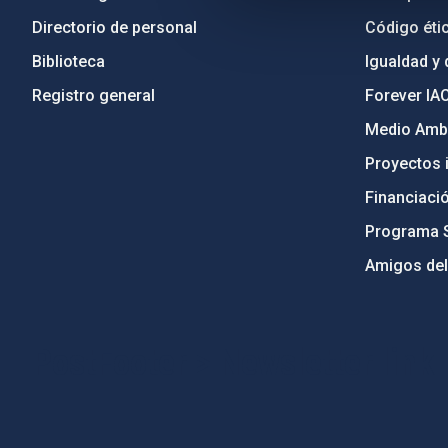
Directorio de personal
Código étic
Biblioteca
Igualdad y 
Registro general
Forever IA
Medio Ambi
Proyectos i
Financiaci
Programa 
Amigos del
PostFooter > Newsletter link