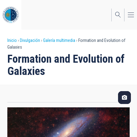
Pasar
al
contenido
principal
Sobrescribir
Inicio
Divulgación
Galería multimedia
Formation and Evolution of
Galaxies
enlaces
Formation and Evolution of
de
Galaxies
ayuda
a
la
navegación