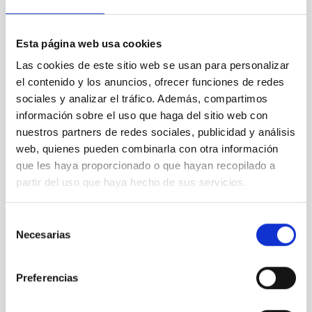
Nueva
Esta página web usa cookies
evidencia
Las cookies de este sitio web se usan para personalizar
a favor de
el contenido y los anuncios, ofrecer funciones de redes
la materia
sociales y analizar el tráfico. Además, compartimos
oscura: las
información sobre el uso que haga del sitio web con
barras de
nuestros partners de redes sociales, publicidad y análisis
las
web, quienes pueden combinarla con otra información
galaxias
giran más
que les haya proporcionado o que hayan recopilado a
despacio
partir del uso que haya hecho de sus servicios.
de lo que
se
Selección
pensaba
Necesarias
de
consentimiento
Preferencias