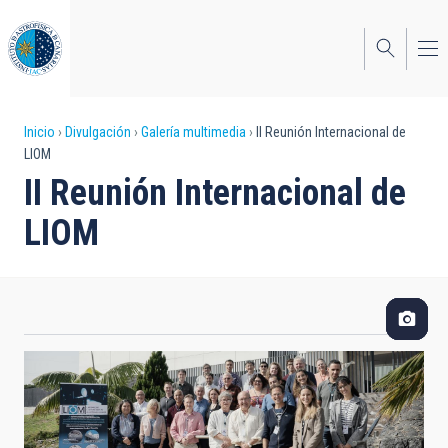
Pasar
al
contenido
principal
Sobrescribir
Inicio
Divulgación
Galería multimedia
II Reunión Internacional de
LIOM
enlaces
II Reunión Internacional de
de
LIOM
ayuda
a
la
navegación