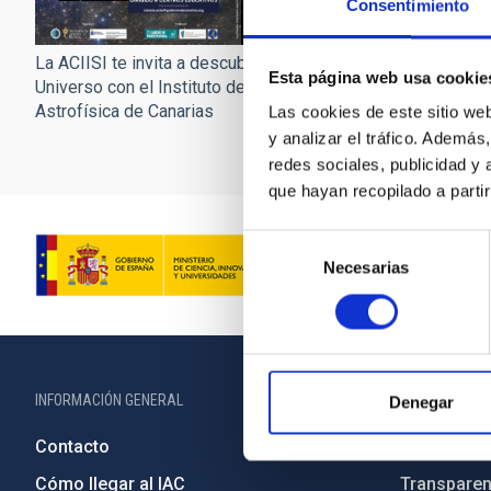
Consentimiento
La ACIISI te invita a descubrir el
Esta página web usa cookie
Universo con el Instituto de
Astrofísica de Canarias
Las cookies de este sitio we
y analizar el tráfico. Ademá
redes sociales, publicidad y
que hayan recopilado a parti
Selección
Necesarias
de
consentimiento
INFORMACIÓN GENERAL
INFORMACIÓN 
Denegar
Contacto
Legislació
Cómo llegar al IAC
Transparen