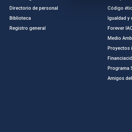
Directorio de personal
Código étic
Biblioteca
Igualdad y 
Registro general
Forever IA
Medio Ambi
Proyectos i
Financiaci
Programa 
Amigos del
PostFooter > Newsletter link