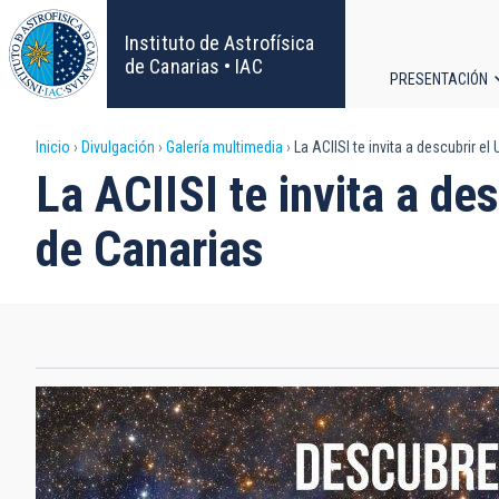
Pasar
al
Instituto de Astrofísica
contenido
de Canarias • IAC
PRESENTACIÓN
principal
Navega
Sobrescribir
Inicio
Divulgación
Galería multimedia
La ACIISI te invita a descubrir el
principa
La ACIISI te invita a de
enlaces
de Canarias
de
ayuda
a
la
navegación