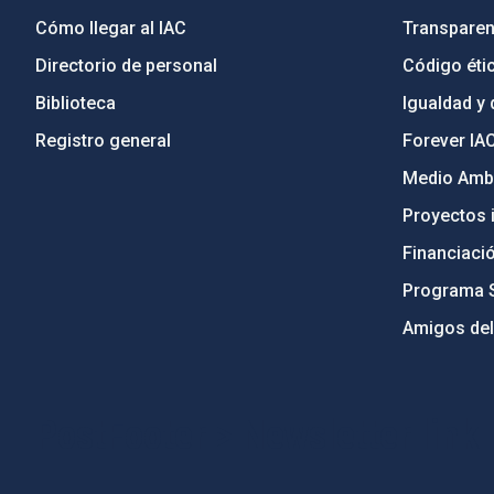
Cómo llegar al IAC
Transparen
Directorio de personal
Código étic
Biblioteca
Igualdad y 
Registro general
Forever IA
Medio Ambi
Proyectos i
Financiaci
Programa 
Amigos del
PostFooter > Newsletter link