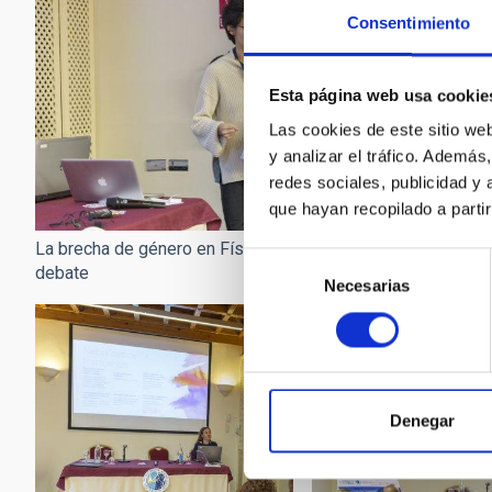
Consentimiento
Esta página web usa cookie
Las cookies de este sitio we
y analizar el tráfico. Ademá
redes sociales, publicidad y
que hayan recopilado a parti
La brecha de género en Física, a
La brecha de género en 
Selección
debate
debate
Necesarias
de
consentimiento
Denegar