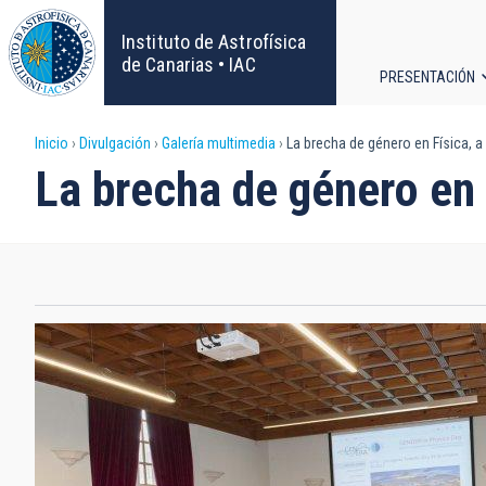
Pasar
al
Instituto de Astrofísica
contenido
de Canarias • IAC
PRESENTACIÓN
principal
Navega
Sobrescribir
Inicio
Divulgación
Galería multimedia
La brecha de género en Física, a
principa
La brecha de género en 
enlaces
de
ayuda
a
la
navegación