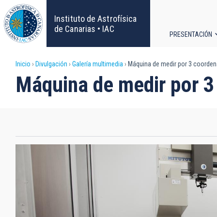
Pasar
al
Instituto de Astrofísica
contenido
de Canarias • IAC
PRESENTACIÓN
principal
Navega
Sobrescribir
Inicio
Divulgación
Galería multimedia
Máquina de medir por 3 coorde
principa
Máquina de medir por 
enlaces
de
ayuda
a
la
navegación