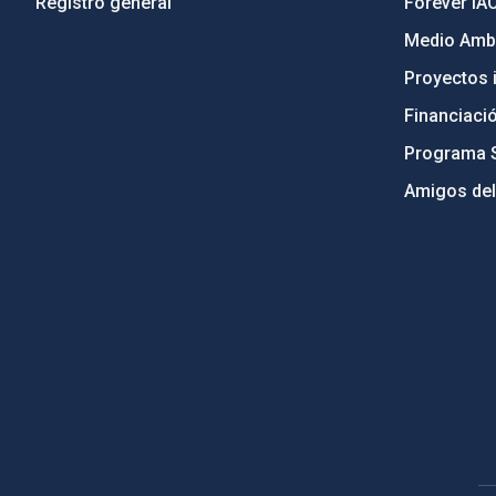
Registro general
Forever IA
Medio Ambi
Proyectos i
Financiaci
Programa 
Amigos del
PostFooter > Newsletter link