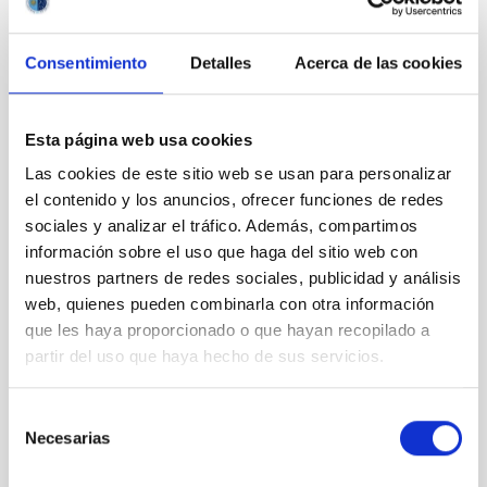
Consentimiento
Detalles
Acerca de las cookies
BIA_0208
Esta página web usa cookies
Las cookies de este sitio web se usan para personalizar
el contenido y los anuncios, ofrecer funciones de redes
sociales y analizar el tráfico. Además, compartimos
BIA_0296
información sobre el uso que haga del sitio web con
nuestros partners de redes sociales, publicidad y análisis
web, quienes pueden combinarla con otra información
que les haya proporcionado o que hayan recopilado a
partir del uso que haya hecho de sus servicios.
BIA_0307
Selección
Necesarias
de
consentimiento