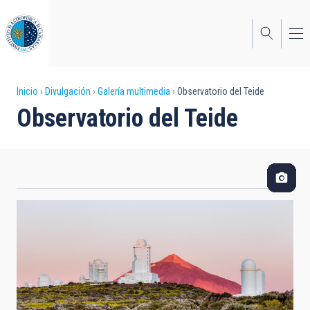
Pasar
al
contenido
principal
Sobrescribir
Inicio
Divulgación
Galería multimedia
Observatorio del Teide
Observatorio del Teide
enlaces
de
ayuda
a
la
navegación