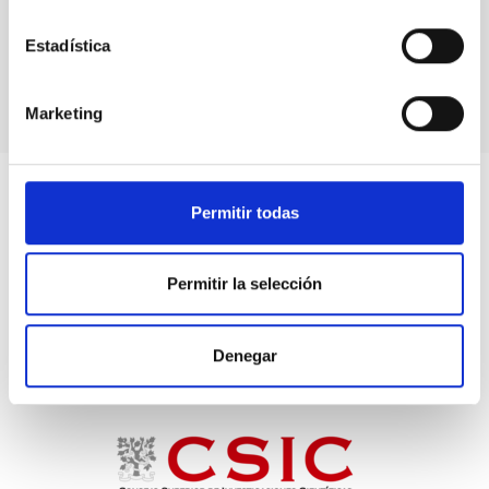
el Sol
Estadística
desde
Tenerife"
Marketing
Permitir todas
Permitir la selección
Denegar