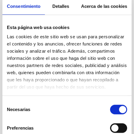
“Observando
Consentimiento
Detalles
Acerca de las cookies
el Sol
desde
Tenerife"
Esta página web usa cookies
Las cookies de este sitio web se usan para personalizar
el contenido y los anuncios, ofrecer funciones de redes
sociales y analizar el tráfico. Además, compartimos
Presentación
información sobre el uso que haga del sitio web con
libro
nuestros partners de redes sociales, publicidad y análisis
“Observando
web, quienes pueden combinarla con otra información
el Sol
que les haya proporcionado o que hayan recopilado a
desde
Tenerife"
partir del uso que haya hecho de sus servicios.
Selección
Necesarias
de
consentimiento
Presentación
libro
Preferencias
“Observando