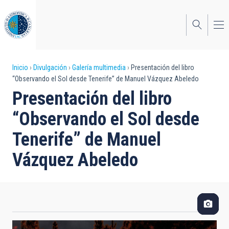
Pasar
al
contenido
principal
Sobrescribir
Inicio
Divulgación
Galería multimedia
Presentación del libro
“Observando el Sol desde Tenerife” de Manuel Vázquez Abeledo
enlaces
Presentación del libro
de
“Observando el Sol desde
ayuda
Tenerife” de Manuel
a
Vázquez Abeledo
la
navegación