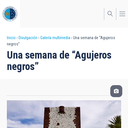
Pasar
al
contenido
principal
Sobrescribir
Inicio
Divulgación
Galería multimedia
Una semana de “Agujeros
negros”
enlaces
Una semana de “Agujeros
de
negros”
ayuda
a
la
navegación