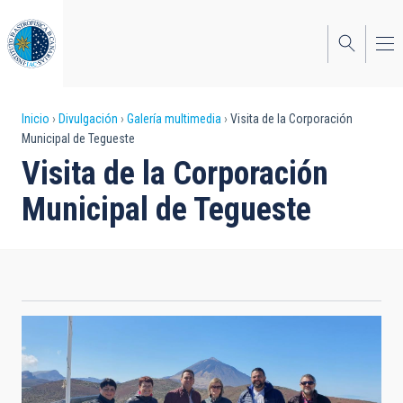
Pasar
al
contenido
principal
Sobrescribir
Inicio
Divulgación
Galería multimedia
Visita de la Corporación
Municipal de Tegueste
enlaces
Visita de la Corporación
de
Municipal de Tegueste
ayuda
a
la
navegación