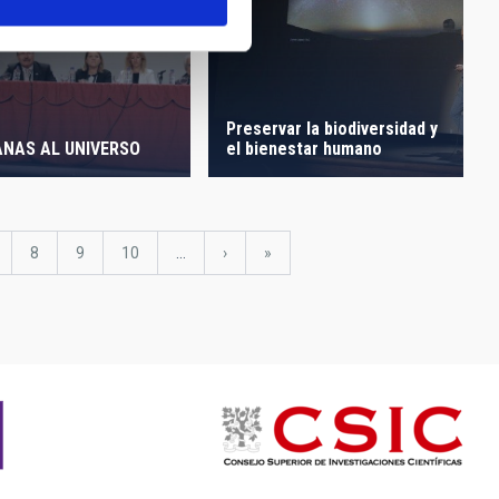
Preservar la biodiversidad y
el bienestar humano
NAS AL UNIVERSO
ágina
Página
8
Página
9
Página
10
…
Siguiente
›
última
»
página
página