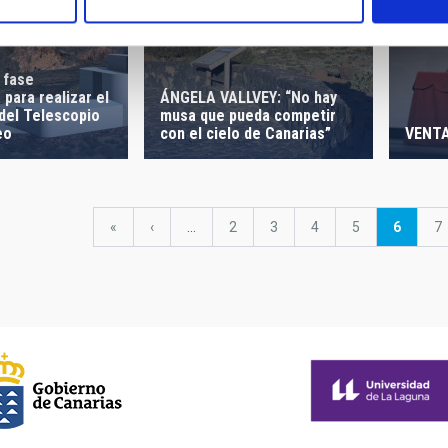
 fase
 para realizar el
ÁNGELA VALLVEY: “No hay
 del Telescopio
musa que pueda competir
eo
con el cielo de Canarias”
VENTA
Primera
«
Página
‹
…
Página
2
Página
3
Página
4
Página
5
Página
6
P
7
página
anterior
actual