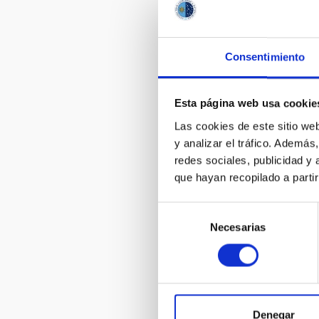
William Hers
Newton en L
Consentimiento
Esta página web usa cookie
Las cookies de este sitio we
y analizar el tráfico. Ademá
redes sociales, publicidad y
que hayan recopilado a parti
Estudiantes
Educación S
descubren d
Selección
variables
Necesarias
de
consentimiento
Denegar