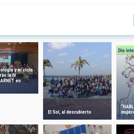
 INVESTIGACIÓN
LÍNEAS DE INSTR
ICAS
ología y el ciclo
ran la IV
 CREACIÓN
ORDENAR POR
LARNET en
“HABL
El Sol, al descubierto
mujer