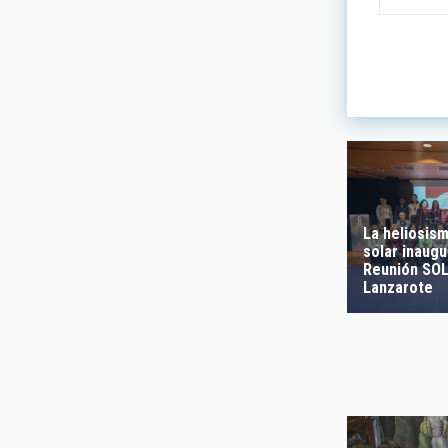
LÍNEAS DE
ASTROFÍS
- Any -
La heliosism
solar inaugu
FECHA DE
Reunión SO
Lanzarote