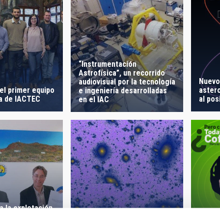
“Instrumentación
Astrofísica”, un recorrido
Nuevo
audiovisual por la tecnología
el primer equipo
aster
e ingeniería desarrolladas
ía de IACTEC
al pos
en el IAC
 la explotación
Revelados los halos de las
“Coff
e los telescopios