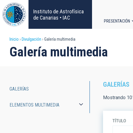
Pasar
al
Instituto de Astrofísica
contenido
de Canarias • IAC
PRESENTACIÓN
principal
Navega
Sobrescribir
Inicio
Divulgación
Galería multimedia
principa
Galería multimedia
enlaces
de
ayuda
GALERÍAS
GALERÍAS
a
Main
Mostrando 101
ELEMENTOS MULTIMEDIA
la
navigation
navegación
TÍTULO