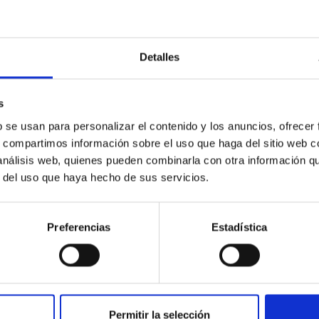
galaxias más grandes del
Ruido
chel e Isaac
Universo
emisi
a Palma
Detalles
s
b se usan para personalizar el contenido y los anuncios, ofrecer
s, compartimos información sobre el uso que haga del sitio web 
 análisis web, quienes pueden combinarla con otra información q
r del uso que haya hecho de sus servicios.
 canarios de
ecundaria
os estrellas
Los se
“MarTIAnoS” en Lanzarote
a golp
Preferencias
Estadística
Permitir la selección