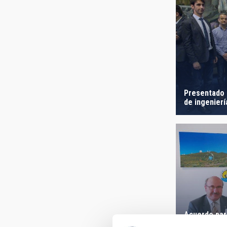
Presentado 
de ingenier
Acuerdo para
científica d