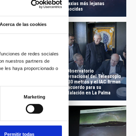
” cumple 100
galaxias más lejanas
ones
conocidas
Acerca de las cookies
 funciones de redes sociales
con nuestros partners de
ue les haya proporcionado o
El Observatorio
Internacional del Telescopio
de 30 metros y el IAC firman
un acuerdo para su
cretos de las galaxias
instalación en La Palma
e de click
Marketing
Permitir todas