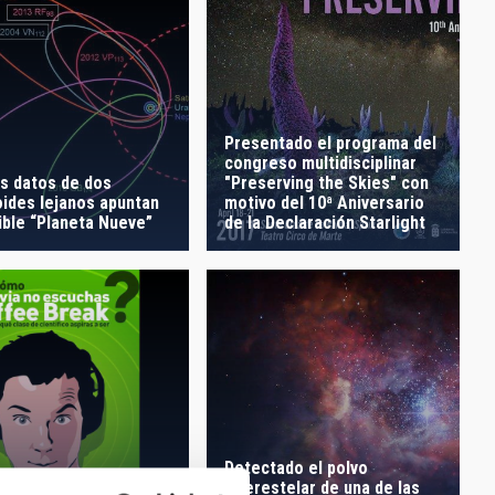
Presentado el programa del
congreso multidisciplinar
s datos de dos
"Preserving the Skies" con
oides lejanos apuntan
motivo del 10ª Aniversario
ible “Planeta Nueve”
de la Declaración Starlight
Detectado el polvo
ee Break: Señal y
interestelar de una de las