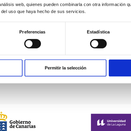
 análisis web, quienes pueden combinarla con otra información q
r del uso que haya hecho de sus servicios.
Preferencias
Estadística
MIT Field Camp 2024
 Camp 2024
Permitir la selección
Página
1
Página
2
Página
3
Página
4
Página
5
actual