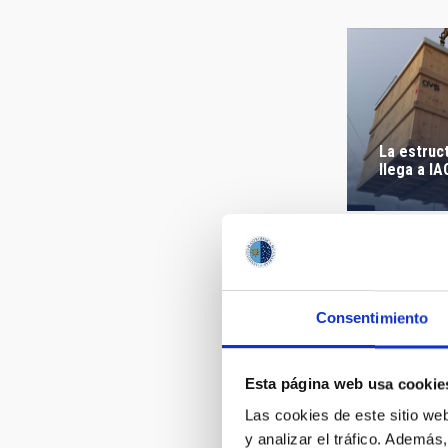
La estruc
llega a I
Consentimiento
Colocació
criostato 
del IAC
Esta página web usa cookie
Las cookies de este sitio we
y analizar el tráfico. Ademá