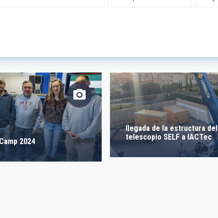
IÓN
ra -
 LIBRES
 CREACIÓN
ORDENAR POR
llegada de la estructura del
telescopio SELF a IACTec
 Camp 2024