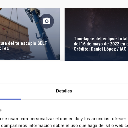
Timelapse del eclipse total
tura del telescopio SELF
del 16 de mayo de 2022 en e
ACTec
Crédito: Daniel López / IAC
Detalles
n de las cuatro patas del
de pruebas en la sala AIV
Asistentes de la Solar MHD
s
b se usan para personalizar el contenido y los anuncios, ofrecer
s, compartimos información sobre el uso que haga del sitio web 