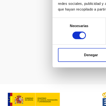
redes sociales, publicidad y
que hayan recopilado a parti
Selección
Necesarias
de
consentimiento
MIT Field
Denegar
Paginación