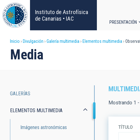
Pasar
al
Instituto de Astrofísica
contenido
de Canarias • IAC
PRESENTACIÓN
principal
Navega
Sobrescribir
Inicio
Divulgación
Galería multimedia
Elementos multimedia
Observat
principa
Media
enlaces
de
ayuda
MULTIMEDI
GALERÍAS
a
Main
Mostrando 1 -
ELEMENTOS MULTIMEDIA
la
navigation
navegación
Imágenes astronómicas
TÍTULO