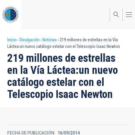
Pasar
al
contenido
principal
Sobrescribir
Inicio
Divulgación
Noticias
219 millones de estrellas en la Vía
Láctea:un nuevo catálogo estelar con el Telescopio Isaac Newton
enlaces
219 millones de estrellas
de
en la Vía Láctea:un nuevo
ayuda
catálogo estelar con el
a
Telescopio Isaac Newton
la
navegación
FECHA DE PUBLICACIÓN
16/09/2014