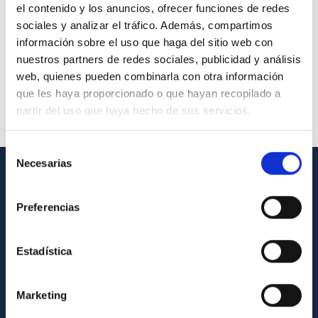
el contenido y los anuncios, ofrecer funciones de redes
sociales y analizar el tráfico. Además, compartimos
información sobre el uso que haga del sitio web con
nuestros partners de redes sociales, publicidad y análisis
web, quienes pueden combinarla con otra información
que les haya proporcionado o que hayan recopilado a
partir del uso que haya hecho de sus servicios.
Selección
Necesarias
de
consentimiento
INFORMACIÓN GENERAL
Preferencias
Contacto
Cómo llegar al IAC
Estadística
Directorio de personal
Biblioteca
Marketing
Registro general