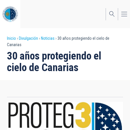
Pasar
al
contenido
principal
Sobrescribir
Inicio
Divulgación
Noticias
30 años protegiendo el cielo de
Canarias
enlaces
30 años protegiendo el
de
cielo de Canarias
ayuda
a
la
navegación