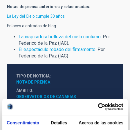
Notas de prensa anteriores y relacionadas:
La Ley del Cielo cumple 30 años
Enlaces a entradas de blog:
La inspiradora belleza del cielo nocturno.
Por
Federico de la Paz (IAC).
El espectáculo robado del firmamento
. Por
Federico de la Paz (IAC)
TIPO DE NOTICIA
NOTA DE PRENSA
ÁMBITO
OBSERVATORIOS DE CANARIAS
Público general
Medios de comunicación
Consentimiento
Detalles
Acerca de las cookies