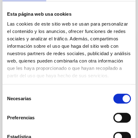
Esta página web usa cookies
Otras noticias relacionadas
Las cookies de este sitio web se usan para personalizar
el contenido y los anuncios, ofrecer funciones de redes
sociales y analizar el tráfico. Además, compartimos
NOTA DE PRENSA
información sobre el uso que haga del sitio web con
El IAC participa en el desarrollo de un
nuestros partners de redes sociales, publicidad y análisis
web, quienes pueden combinarla con otra información
nuevo “GPS cósmico” que logra el mapa
que les haya proporcionado o que hayan recopilado a
más preciso de la materia oscura del
partir del uso que haya hecho de sus servicios.
universo
Un equipo de cosmólogos del Instituto de Astrofísica
Selección
de Andalucía (IAA-CSIC) y del Instituto de Astrofísica
Necesarias
de
de Canarias (IAC) ha obtenido el censo más preciso
consentimiento
hasta la fecha de los halos de materia oscura del
Universo. El trabajo se basa en el desarrollo de un
Preferencias
nuevo modelo, denominado GPS+, capaz de predecir
cuántos halos de materia oscura existen en cada
etapa de la historia cósmica. En el universo existen
Estadística