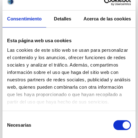
Starting of the XXXIV Canary Islands
Consentimiento
Detalles
Acerca de las cookies
Winter School "The Local Group as a
benchmark for Galaxy Evolution"
Esta página web usa cookies
Website of the school:
Las cookies de este sitio web se usan para personalizar
https://meetings.iac.es/winterschool/2023/
School
el contenido y los anuncios, ofrecer funciones de redes
will take place at the IACtech.
sociales y analizar el tráfico. Además, compartimos
IACTech
información sobre el uso que haga del sitio web con
8 Nov 2023 - 08:00 Europe/London
nuestros partners de redes sociales, publicidad y análisis
web, quienes pueden combinarla con otra información
Anteriores
que les haya proporcionado o que hayan recopilado a
partir del uso que haya hecho de sus servicios.
Selección
Necesarias
de
consentimiento
TIPO DE NOTICIA