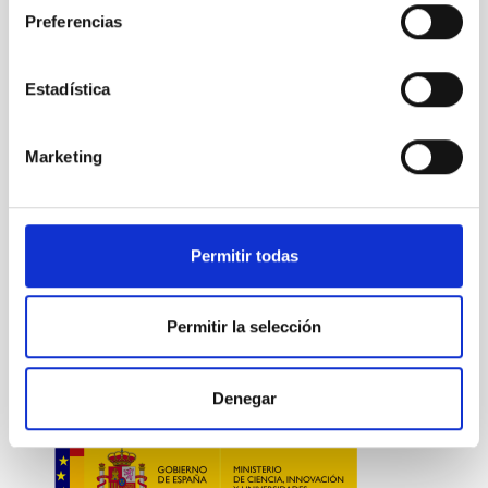
NOTA DE PRENSA
Preferencias
ÁMBITO
CONGRESOS
Estadística
CHARLAS
SEVERO OCHOA
SO INVESTIGACIÓN
Marketing
FORMACIÓN
Astrofísica
Público general
Científica/o
Permitir todas
La Vía Láctea y el Grupo Local (MWLG)
Investigación y Desarrollo
Grupo local
Via Láctea
Permitir la selección
Winter School
XXXIV Canary Islands Winter School of Astrophysics
Denegar