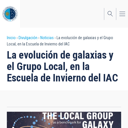
Pasar
al
contenido
principal
Sobrescribir
Inicio
Divulgación
Noticias
La evolución de galaxias y el Grupo
Local, en la Escuela de Invierno del IAC
enlaces
La evolución de galaxias y
de
el Grupo Local, en la
ayuda
Escuela de Invierno del IAC
a
la
navegación