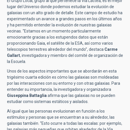
El Grupo Local, grupo al que pertenece la Vía Láctea, es el mejor
lugar del Universo donde podemos estudiar la evolución de
galaxias con un alto grado de detalle. Este campo de estudio ha
experimentado un avance a grandes pasos en los últimos años
y ha permitido entender la evolución de nuestras galaxias
vecinas. “Estamos en un momento particularmente
emocionante gracias a los estupendos datos que están
proporcionando Gaia, el satélite de la ESA, así como varios
telescopios terrestres alrededor del mundo”, destaca
Carme
Gallart
, investigadora y miembro del comité de organización de
la Escuela.
Unos de los aspectos importantes que se abordarán en
esta
trigésimo cuarta edición
es cómo las galaxias son moldeadas
por las interacciones con su entorno y con otras galaxias. Para
entender su importancia, la investigadora y organizadora
Giuseppina Battaglia
afirma que las galaxias no se pueden
estudiar como sistemas estáticos y aislados.
Al igual que las personas evolucionan en función a los
estímulos y personas que se encuentran a su alrededor, las
galaxias también. “Esto ocurre a todas las escalas: por ejemplo,
las galaxias más pequeñas que orbitan alrededor de la Vía