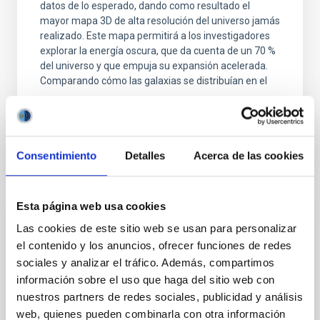
datos de lo esperado, dando como resultado el
mayor mapa 3D de alta resolución del universo jamás
realizado. Este mapa permitirá a los investigadores
explorar la energía oscura, que da cuenta de un 70 %
del universo y que empuja su expansión acelerada.
Comparando cómo las galaxias se distribuían en el
Fecha de publicación
15/04/2026 - 19:01:44
Consentimiento
Detalles
Acerca de las cookies
Esta página web usa cookies
NOTA DE PRENSA
Las cookies de este sitio web se usan para personalizar
El IAC patenta una tecnología clave para
el contenido y los anuncios, ofrecer funciones de redes
mejorar la calidad de las imágenes
sociales y analizar el tráfico. Además, compartimos
espaciales
información sobre el uso que haga del sitio web con
nuestros partners de redes sociales, publicidad y análisis
La Oficina Europea de Patentes (EPO) ha concedido
web, quienes pueden combinarla con otra información