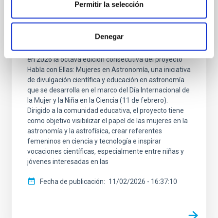
Permitir la selección
“Habla con Ellas: Mujeres en Astronomía”:
ocho ediciones conectando ciencia y
educación
Denegar
El Instituto de Astrofísica de Canarias (IAC) celebra
en 2026 la octava edición consecutiva del proyecto
Habla con Ellas: Mujeres en Astronomía, una iniciativa
de divulgación científica y educación en astronomía
que se desarrolla en el marco del Día Internacional de
la Mujer y la Niña en la Ciencia (11 de febrero).
Dirigido a la comunidad educativa, el proyecto tiene
como objetivo visibilizar el papel de las mujeres en la
astronomía y la astrofísica, crear referentes
femeninos en ciencia y tecnología e inspirar
vocaciones científicas, especialmente entre niñas y
jóvenes interesadas en las
Fecha de publicación
11/02/2026 - 16:37:10