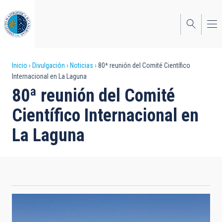
Pasar
al
contenido
principal
Sobrescribir
Inicio
Divulgación
Noticias
80ª reunión del Comité Científico
Internacional en La Laguna
enlaces
80ª reunión del Comité
de
Científico Internacional en
ayuda
La Laguna
a
la
navegación