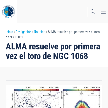
Pasar
al
contenido
principal
Sobrescribir
Inicio
Divulgación
Noticias
ALMA resuelve por primera vez el toro
de NGC 1068
enlaces
ALMA resuelve por primera
de
vez el toro de NGC 1068
ayuda
a
la
navegación