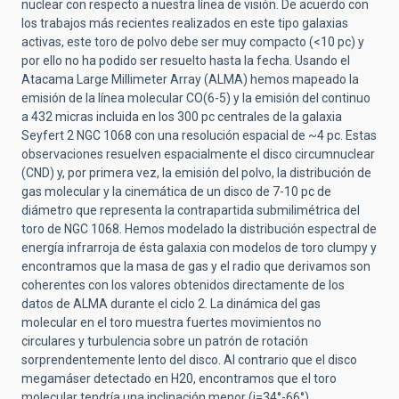
nuclear con respecto a nuestra línea de visión. De acuerdo con
los trabajos más recientes realizados en este tipo galaxias
activas, este toro de polvo debe ser muy compacto (<10 pc) y
por ello no ha podido ser resuelto hasta la fecha. Usando el
Atacama Large Millimeter Array (ALMA) hemos mapeado la
emisión de la línea molecular CO(6-5) y la emisión del continuo
a 432 micras incluida en los 300 pc centrales de la galaxia
Seyfert 2 NGC 1068 con una resolución espacial de ~4 pc. Estas
observaciones resuelven espacialmente el disco circumnuclear
(CND) y, por primera vez, la emisión del polvo, la distribución de
gas molecular y la cinemática de un disco de 7-10 pc de
diámetro que representa la contrapartida submilimétrica del
toro de NGC 1068. Hemos modelado la distribución espectral de
energía infrarroja de ésta galaxia con modelos de toro clumpy y
encontramos que la masa de gas y el radio que derivamos son
coherentes con los valores obtenidos directamente de los
datos de ALMA durante el ciclo 2. La dinámica del gas
molecular en el toro muestra fuertes movimientos no
circulares y turbulencia sobre un patrón de rotación
sorprendentemente lento del disco. Al contrario que el disco
megamáser detectado en H20, encontramos que el toro
molecular tendría una inclinación menor (i=34°-66°).