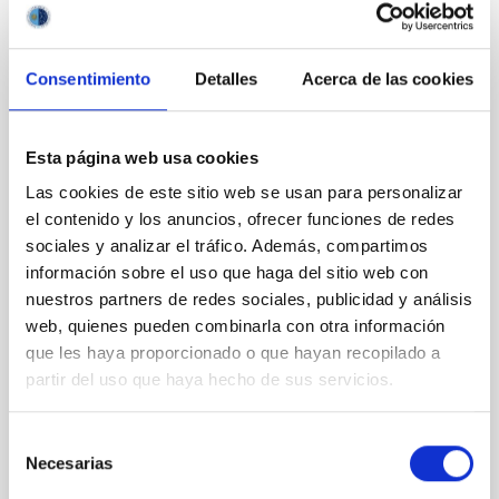
Un cúmulo estelar nuclear preserva el
registro fósil de los primeros pasos de
Consentimiento
Detalles
Acerca de las cookies
una galaxia en formación estelar
Los cúmulos estelares nucleares son sistemas
estelares densos y compactos, con tamaños de
Esta página web usa cookies
apenas unos pocos pársecs, situados en el centro de
Las cookies de este sitio web se usan para personalizar
muchas galaxias. Se cree que su formación está
el contenido y los anuncios, ofrecer funciones de redes
estrechamente relacionada con la historia de
ensamblaje de sus galaxias anfitrionas, y los
sociales y analizar el tráfico. Además, compartimos
astrónomos consideran que contienen pistas
información sobre el uso que haga del sitio web con
fundamentales sobre cómo las galaxias se formaron
nuestros partners de redes sociales, publicidad y análisis
y evolucionaron a lo largo de la historia del Universo.
web, quienes pueden combinarla con otra información
Estudios recientes sugieren que pueden existir
que les haya proporcionado o que hayan recopilado a
diferentes mecanismos de formación de estos
partir del uso que haya hecho de sus servicios.
cúmulos en galaxias de tipo temprano y tardío,
aunque los procesos dominantes
Selección
Fecha de publicación
23/06/2026 - 15:41:31
Necesarias
de
consentimiento