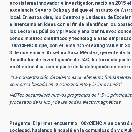
ecosistema innovador e investigador, nació en 2015 el
excelencia Severo Ochoa y del que el Instituto de Astro
local. En estos días, los Centros y Unidades de Excel
e intercambian ideas con el fin de identificar los obst
los sectores público y privado y analizar nuevos conce
conocimientos científicos y tecnología a las empresas. 
100xCIENCIA que, con el lema "Co-creating Value in Scie
3 de noviembre. Anselmo Sosa Méndez, gerente de la O
Resultados de Investigación del IAC, ha formado parte
en él estos días como parte de la delegación de este in
“La concentración de talento es un elemento fundamental pa
economía basada en el conocimiento y la innovación”
IACTec desarrollará nuevos programas de I+D+i, principalm
procesado de la luz y de las ondas electromagnéticas
Pregunta: El primer encuentro 100xCIENCIA se centró e
sociedad, haciendo hincapié en la comunicación y divu