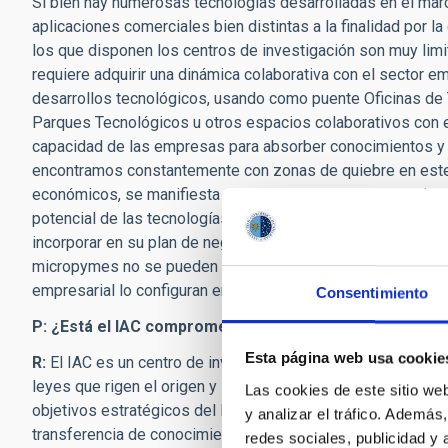
Si bien hay numerosas tecnologías desarrolladas en el mar
aplicaciones comerciales bien distintas a la finalidad por la
los que disponen los centros de investigación son muy limit
requiere adquirir una dinámica colaborativa con el sector e
desarrollos tecnológicos, usando como puente Oficinas de 
Parques Tecnológicos u otros espacios colaborativos con el
capacidad de las empresas para absorber conocimientos y r
encontramos constantemente con zonas de quiebre en este 
económicos, se manifiesta desconocimiento del mercado al 
potencial de las tecnologías desarrolladas, o simplemente
incorporar en su plan de negocio una estrategia de innovaci
micropymes no se pueden permitir. En España, esta es una
empresarial lo configuran empresas de esta naturaleza.
Consentimiento
P: ¿Está el IAC comprometido con reducir la brecha que
Esta página web usa cookie
R:
El IAC es un centro de investigación cuya principal final
leyes que rigen el origen y la evolución de los distintos ti
Las cookies de este sitio we
objetivos estratégicos del IAC, como cualquier otra instituc
y analizar el tráfico. Ademá
transferencia de conocimientos y tecnologías que se genera
redes sociales, publicidad y