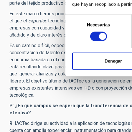
parte del tejido productivo conlleva un positivo impacto so
que hayan recopilado a parti
En este marco hemos priorizado la creación de un espacio 
Selección
el que el
expertise
tecnológico acumulado por el IAC y sus 
Necesarias
de
empresas con capacidad y potencial para generar y llevar c
consentimiento
añadido y de claro interés para el mercado, tanto en el ámbi
Es un camino difícil, especialmente ahora en un contexto de 
concentración de talento es un elemento fundamental para te
economía basada en el conocimiento y la innovación. El resp
Denegar
está resultando clave para impulsar el desarrollo de IACTec
que generar alianzas y colaboraciones en materia comercial,
líderes. El objetivo último de IACTec es la generación de 
empresas existentes intensivas en I+D o con proyección d
tecnológica.
P: ¿En qué campos se espera que la transferencia de
efectiva?
R:
IACTec dirige su actividad a la aplicación de tecnologías 
cuenta con amplia experiencia: instrumentación para grandes