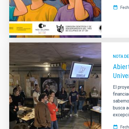
Fech
NOTA D
Abier
Unive
El proye
financia
sabemos
busca a
excepci
Fech