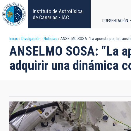
Pasar
al
Instituto de Astrofísica
contenido
de Canarias • IAC
PRESENTACIÓN
principal
Navega
Sobrescribir
Inicio
Divulgación
Noticias
ANSELMO SOSA: “La apuesta por la transfer
principa
ANSELMO SOSA: “La apue
enlaces
adquirir una dinámica c
de
ayuda
a
la
navegación