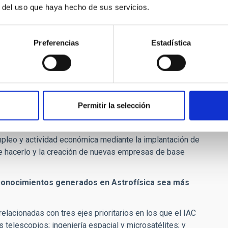
cio-económico a medio y largo plazo.
r del uso que haya hecho de sus servicios.
de cooperación tecnológica y empresarial, llamado IACTec, en
medios técnicos se pone en valor y a disposición de
Preferencias
Estadística
on éxito a mercado productos tecnológicos de alto valor
to nacional como internacional.
economía global y alta competitividad. Por ello la
ner éxito en esta estrategia de contribuir a generar una
aldo de las autoridades insulares, regionales y estatales
Permitir la selección
, atrayendo a profesionales altamente cualificados con los
 productiva, tecnológica y financiera con otras entidades
empleo y actividad económica mediante la implantación de
e hacerlo y la creación de nuevas empresas de base
 conocimientos generados en Astrofísica sea más
relacionadas con tres ejes prioritarios en los que el IAC
 telescopios; ingeniería espacial y microsatélites; y