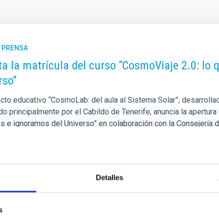
E PRENSA
ta la matrícula del curso “CosmoViaje 2.0: lo
rso”
cto educativo “CosmoLab: del aula al Sistema Solar”, desarrollado
do principalmente por el Cabildo de Tenerife, anuncia la apertur
 e ignoramos del Universo” en colaboración con la Consejería de
cercar la astronomía a toda la comunidad educativa de Tenerife y
onales cielos y observatorios de Canarias. CosmoLab persigue pr
a de publicación
27/11/2025 - 10:43:44
Detalles
s