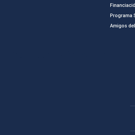
Financiaci
Programa 
Amigos del
PostFooter > Newsletter link