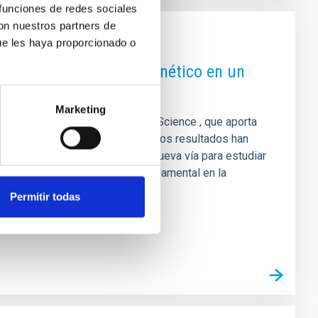
 funciones de redes sociales
con nuestros partners de
ue les haya proporcionado o
a fecha de un campo magnético en un
Marketing
nacional, publicado en la revista Science , que aporta
 comportamiento de su estrella. Los resultados han
laneta GJ 436 b, abriendo una nueva vía para estudiar
éticos desempeñan un papel fundamental en la
mo un escudo frente al viento
Permitir todas