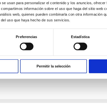
b se usan para personalizar el contenido y los anuncios, ofrecer
s, compartimos información sobre el uso que haga del sitio web 
 análisis web, quienes pueden combinarla con otra información q
E PRENSA
r del uso que haya hecho de sus servicios.
tudio revela la evidencia más sólida hasta l
aneta
Preferencias
Estadística
tuto de Astrofísica de Canarias (IAC) participa en un estudio inter
ra evidencia concluyente de la influencia de un planeta sobre el
do detectar y estimar la intensidad del campo magnético del exop
tabilidad de planetas fuera del Sistema Solar. Los campos magn
lidad de los planetas. En la Tierra, el campo magnético actúa co
Permitir la selección
a de publicación
26/06/2026 - 17:53:01