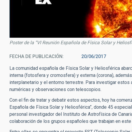
Poster de la “VI Reunión Española de Física Solar y Heliosfé
FECHA DE PUBLICACIÓN
20/06/2017
La comunidad española de Física Solar y Heliosférica abarca
interna (fotosfera y cromosfera) y externa (corona), además 
interplanetario y el entorno terrestre. Para investigar esto
numéricas y observaciones con telescopios.
Con el fin de tratar y debatir estos aspectos, hoy ha comen
Española de Física Solar y Heliosférica”, donde 45 especial
personal investigador del Instituto de Astrofísica de Canar
colaboración de los grupos españoles que trabajan en este c
Entre ellas se encuentra el proyecto EST (Telescopio Solar 