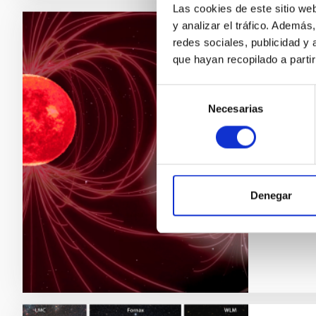
Las cookies de este sitio we
y analizar el tráfico. Ademá
redes sociales, publicidad y
NOTA D
que hayan recopilado a parti
Un es
exopl
Selección
Necesarias
de
El Insti
consentimiento
la prime
permiti
la habi
habitabi
Denegar
Fech