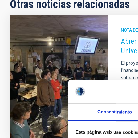
Otras noticias relacionadas
NOTA D
Abier
Unive
El proye
financia
sabemos
busca a
excepci
Fech
Consentimiento
Esta página web usa cookie