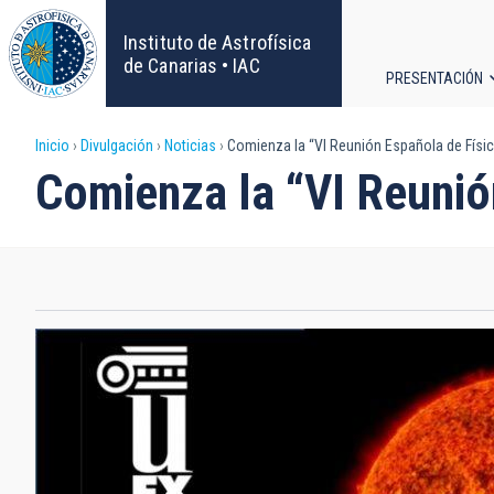
Pasar
al
Instituto de Astrofísica
contenido
de Canarias • IAC
PRESENTACIÓN
principal
Navega
Sobrescribir
Inicio
Divulgación
Noticias
Comienza la “VI Reunión Española de Física
principa
Comienza la “VI Reunión
enlaces
de
ayuda
a
la
navegación