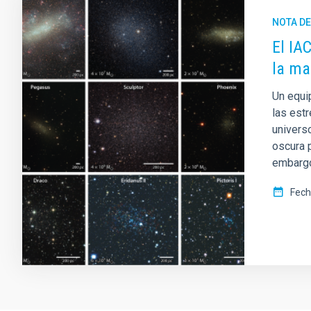
NOTA D
El IA
la ma
Un equi
las est
univers
oscura p
embargo
Fech