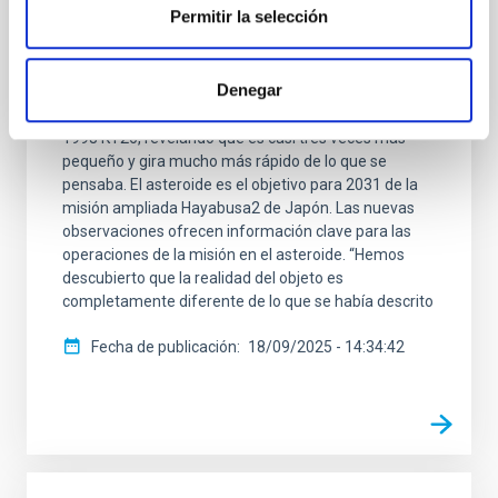
es más pequeño y rápido de lo esperado
Permitir la selección
El equipo científico ha utilizado telescopios de todo el
mundo, incluido el Gran Telescopio Canarias (GTC o
Denegar
Grantecan) en el Observatorio del Roque de los
Muchachos, en La Palma, para estudiar el asteroide
1998 KY26, revelando que es casi tres veces más
pequeño y gira mucho más rápido de lo que se
pensaba. El asteroide es el objetivo para 2031 de la
misión ampliada Hayabusa2 de Japón. Las nuevas
observaciones ofrecen información clave para las
operaciones de la misión en el asteroide. “Hemos
descubierto que la realidad del objeto es
completamente diferente de lo que se había descrito
Fecha de publicación
18/09/2025 - 14:34:42