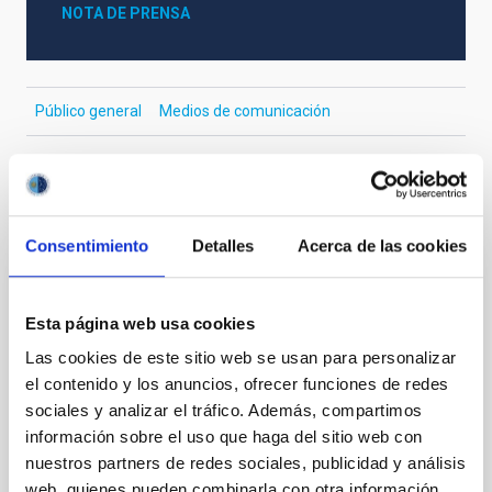
NOTA DE PRENSA
Público general
Medios de comunicación
Otras noticias relacionadas
Consentimiento
Detalles
Acerca de las cookies
NOTA DE PRENSA
Esta página web usa cookies
El telescopio TTT del Observatorio del
Teide detecta el primer "jet" periódico y
Las cookies de este sitio web se usan para personalizar
el contenido y los anuncios, ofrecer funciones de redes
oscilante en un cometa interestelar
sociales y analizar el tráfico. Además, compartimos
El hallazgo, realizado en una colaboración entre el
información sobre el uso que haga del sitio web con
Grupo de Sistema Solar del IAC y Light Bridges,
nuestros partners de redes sociales, publicidad y análisis
confirma el periodo de rotación del cometa 3I/ATLAS
web, quienes pueden combinarla con otra información