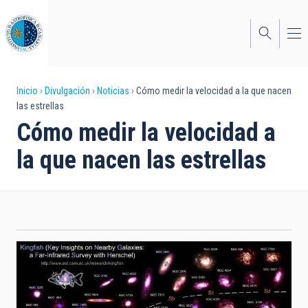
Pasar
al
contenido
principal
Sobrescribir
Inicio
Divulgación
Noticias
Cómo medir la velocidad a la que nacen
las estrellas
enlaces
Cómo medir la velocidad a
de
la que nacen las estrellas
ayuda
a
la
navegación