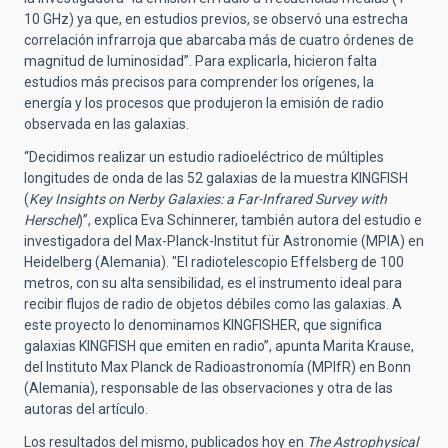
10 GHz) ya que, en estudios previos, se observó una estrecha
correlación infrarroja que abarcaba más de cuatro órdenes de
magnitud de luminosidad”. Para explicarla, hicieron falta
estudios más precisos para comprender los orígenes, la
energía y los procesos que produjeron la emisión de radio
observada en las galaxias.
“Decidimos realizar un estudio radioeléctrico de múltiples
longitudes de onda de las 52 galaxias de la muestra KINGFISH
(
Key Insights on Nerby Galaxies: a Far-Infrared Survey with
Herschel
)”, explica Eva Schinnerer, también autora del estudio e
investigadora del Max-Planck-Institut für Astronomie (MPIA) en
Heidelberg (Alemania). "El radiotelescopio Effelsberg de 100
metros, con su alta sensibilidad, es el instrumento ideal para
recibir flujos de radio de objetos débiles como las galaxias. A
este proyecto lo denominamos KINGFISHER, que significa
galaxias KINGFISH que emiten en radio”, apunta Marita Krause,
del Instituto Max Planck de Radioastronomía (MPIfR) en Bonn
(Alemania), responsable de las observaciones y otra de las
autoras del artículo.
Los resultados del mismo, publicados hoy en
The
Astrophysical