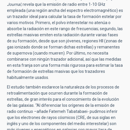
Journal,
revela que la emisión de radio entre 1-10 GHz
empleada (una región ancha del espectro electromagnético) es
un trazador ideal para calcular la tasa de formación estelar por
varios motivos. Primero, el polvo interestelar no atenúa o
absorbe la radiación en este rango de frecuencias; segundo, las
estrellas masivas emiten esta radiación durante varias fases
de su formación, desde que son jóvenes, regiones HII (zonas de
gas ionizado donde se forman dichas estrellas) y remanentes
de supernova (cuando mueren). Por último, no necesita
combinarse con ningún trazador adicional, así que las medidas
en esta franja son una forma más rigurosa para estimar la tasa
de formación de estrellas masivas que los trazadores
habitualmente usados.
El estudio también esclarece la naturaleza de los procesos de
retroalimentación que ocurren durante la formación de
estrellas, de gran interés para el conocimiento de la evolución
de las galaxias. “Al diferenciar los orígenes de la emisión de
radio continuo –añade Fatemeh Tabatabaei- pudimos inferir
que los electrones de rayos cósmicos (CRE, de sus siglas en
inglés y uno de los componentes del medio interestelar) son
más jóvenes y energéticos en galaxias con mayor tasa de