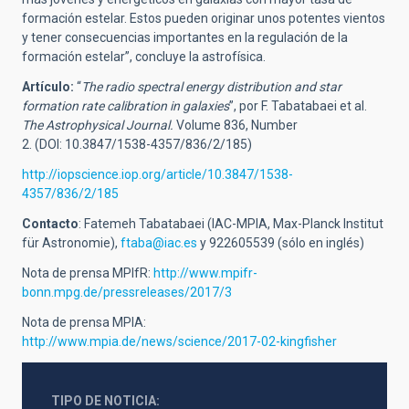
formación estelar. Estos pueden originar unos potentes vientos
y tener consecuencias importantes en la regulación de la
formación estelar”, concluye la astrofísica.
Artículo:
“
The radio spectral energy distribution and star
formation rate calibration in galaxies
”, por F. Tabatabaei et al.
The Astrophysical Journal.
Volume 836, Number
2.
(DOI:
10.3847/1538-4357/836/2/185)
http://iopscience.iop.org/article/10.3847/1538-
4357/836/2/185
Contacto
: Fatemeh Tabatabaei (IAC-MPIA, Max-Planck Institut
für Astronomie),
ftaba@iac.es
y 922605539 (sólo en inglés)
Nota de prensa MPIfR:
http://www.mpifr-
bonn.mpg.de/pressreleases/2017/3
Nota de prensa MPIA:
http://www.mpia.de/news/science/2017-02-kingfisher
TIPO DE NOTICIA