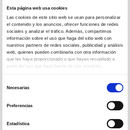
-
Ayuntamiento de Los Llanos de Aridane
:
Esta página web usa cookies
Las personas que quieran realizar su donación a través de
Las cookies de este sitio web se usan para personalizar
Bizum deben acceder a la pestaña ‘Enviar donación’ e introducir
el contenido y los anuncios, ofrecer funciones de redes
el código 03749.
sociales y analizar el tráfico. Además, compartimos
Cuenta: ES06 2100 1921 1902 0014 1752
información sobre el uso que haga del sitio web con
nuestros partners de redes sociales, publicidad y análisis
Nombre del emisor
Concepto: 'Donación volcán La Palma'
web, quienes pueden combinarla con otra información
Destinatario: Ayuntamiento de Los Llanos de
que les haya proporcionado o que hayan recopilado a
Aridane
partir del uso que haya hecho de sus servicios.
Para transferencia desde el extranjero anteponer
Selección
CAIXESBBXXX
Necesarias
de
consentimiento
-
Ayuntamiento de El Paso
:
Preferencias
Las personas que quieran realizar su donación a través de
Bizum deben acceder a la pestaña ‘Enviar donación’ e introducir
el código 03748 (La Caixa) o el código 03776 (Cajasiete).
Estadística