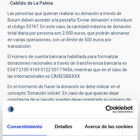
-
Cabildo de La Palma
:
Las personas que quieran realizar su donación a través de
Bizum deben acceder a la pestaña ‘Enviar donación’ e introducir
el código 03747. En este caso, la cantidad máxima de donación
total diaria por persona son 2.000 euros, que podrán abonarse
en varias operaciones, con un límite de 500 euros por
transacción.
El número de cuenta bancaria habilitada para formalizar
donaciones nacionales a través de transferencia bancaria es
ES47 2100 9169 0122 0017 9456, mientras que en el caso de
las internacionales es CAIXESBBXXX.
En el momento de hacer la donación se debe indicar en el
concepto ‘Donación volcán’. En caso de que quieran dejar
constancia de su ayuda, pueden dejar registrado su número de
NIF o DNI y razón social o nombre y apellidos.
Más información:
https://www.cabildodelapalma.es/es/como-
ayudar-afectados-volcan-de-la-p…
Consentimiento
Detalles
Acerca de las cookies