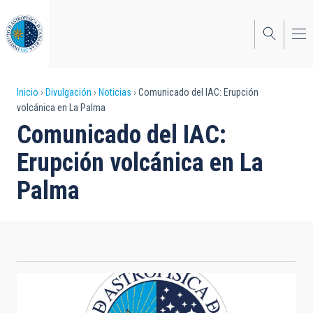
Pasar
al
contenido
principal
Sobrescribir
Inicio
Divulgación
Noticias
Comunicado del IAC: Erupción
volcánica en La Palma
enlaces
Comunicado del IAC:
de
Erupción volcánica en La
ayuda
Palma
a
la
navegación