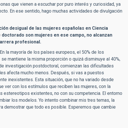
nas que vienen a escuchar por puro interés y curiosidad, ya
ecto. En ese sentido, hago muchas actividades de divulgación
uación desigual de las mujeres españolas en Ciencia
de doctorado son mujeres en ese campo, no alcanzan
arrera profesional.
En la mayoría de los países europeos, el 50% de los
e se mantiene la misma proporción o quizá disminuye al 40%,
a de investigación postdoctoral, comienzan las dificultades
 les afecta mucho menos. Después, si vas a puestos
nte inexistentes. Esta situación, que no ha variado desde
ue ver con los estímulos que reciben las mujeres, con la
 los estereotipos existentes, no con su competencia. El entorno
mbiar los modelos. Yo intento combinar mis tres temas, la
para demostrar que todo es posible. Esperemos que cambie