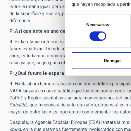
que hayan recopilado a parti
estrella rotaba igual, pero ahora sabemos que no es cierto. 
de la superficie y eso es, precisamente, lo que determina la 
Selección
diferencia.
Necesarias
de
P: Así que este es uno de los hallazgos recientes más
consentimiento
R:
Sí, la rotación interior es un descubrimiento clave y nove
fases evolutivas. Debido a que no podemos observar cómo 
años, estudiamos distintos tipos que se corresponden con 
Denegar
rotan ya que, según pasa el tiempo, también cambian sus m
P: ¿Qué futuro le espera a la Astrosismología?
R:
Hasta ahora hemos trabajado con dos satélites principale
NASA lanzará un nuevo satélite que también podrá medir las
CoRoT y Kepler apuntaban a un área muy específica del ciel
Satellite
), que funcionará durante dos años, observará en 
mayor de estrellas y así podremos complementar los dato
Después, la Agencia Espacial Europea (ESA) lanzará la mis
stars
), en la que estamos fuertemente involucrados con m