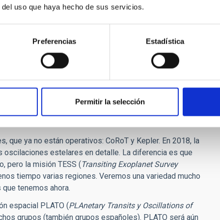
r del uso que haya hecho de sus servicios.
La rotación interior puede ser más rápida o más lenta que la
vida de la estrella. La rotación interior es lo que marca la
Preferencias
Estadística
 importantes.
dose en estrellas de muy distintos tipos y en diferentes
envejece una estrella porque tarda de miles a millones de
una fase evolutiva concreta. Para cada una, deducimos cómo
Permitir la selección
odos de oscilación.
s, que ya no están operativos: CoRoT y Kepler. En 2018, la
 oscilaciones estelares en detalle. La diferencia es que
o, pero la misión TESS (
Transiting Exoplanet Survey
menos tiempo varias regiones. Veremos una variedad mucho
s que tenemos ahora.
ión espacial PLATO (
PLAnetary Transits y Oscillations of
uchos grupos (también grupos españoles). PLATO será aún