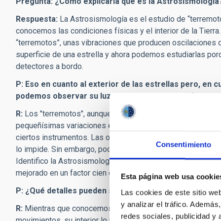
Pregunta: ¿Cómo explicaría qué es la Astrosismología
Respuesta:
La Astrosismología es el estudio de “terremot
conocemos las condiciones físicas y el interior de la Tierr
“terremotos”, unas vibraciones que producen oscilaciones 
superficie de una estrella y ahora podemos estudiarlas po
detectores a bordo.
P: Eso en cuanto al exterior de las estrellas pero, en 
podemos observar su luz, tan lejana y débil, en la mayo
R:
Los "terremotos", aunque ocurren dentro de la estrella y 
pequeñísimas variaciones en la temperatura superficial de
ciertos instrumentos. Las oscilaciones son tan pequeñas q
Consentimiento
lo impide. Sin embargo, podemos evitarla usando telescopi
Identifico la Astrosismología con “la nueva era en Física Ga
mejorado en un factor cien en una década y eso augura un 
Esta página web usa cookie
P: ¿Qué detalles pueden saberse?
Las cookies de este sitio we
y analizar el tráfico. Ademá
R:
Mientras que conocemos, desde hace tiempo, la rotación s
redes sociales, publicidad y
movimientos, su interior lo podemos derivar. Antes, en los