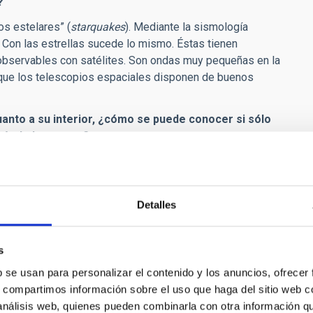
?
os estelares” (
starquakes
). Mediante la sismología
a. Con las estrellas sucede lo mismo. Éstas tienen
observables con satélites. Son ondas muy pequeñas en la
rque los telescopios espaciales disponen de buenos
cuanto a su interior, ¿cómo se puede conocer si sólo
ría de los casos?
dependen de las condiciones físicas de su interior, producen
 una estrella cuya intensidad intensidad podemos medir con
ue no podemos hacerlo desde la Tierra porque la atmósfera
Detalles
os espaciales y, así, observamos más detalles con precisión.
láctica y Estelar”, porque la calidad de las medidas ha
futuro muy prometedor.
s
b se usan para personalizar el contenido y los anuncios, ofrecer
s, compartimos información sobre el uso que haga del sitio web 
uperficial de las estrellas midiendo la velocidad de sus
 análisis web, quienes pueden combinarla con otra información q
 modelos estelares se asumía con frecuencia que toda la