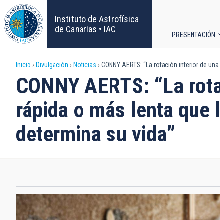
Pasar
al
Instituto de Astrofísica
contenido
de Canarias • IAC
PRESENTACIÓN
principal
Navega
Sobrescribir
Inicio
Divulgación
Noticias
CONNY AERTS: “La rotación interior de una e
principa
CONNY AERTS: “La rotac
enlaces
rápida o más lenta que l
de
determina su vida”
ayuda
a
la
navegación