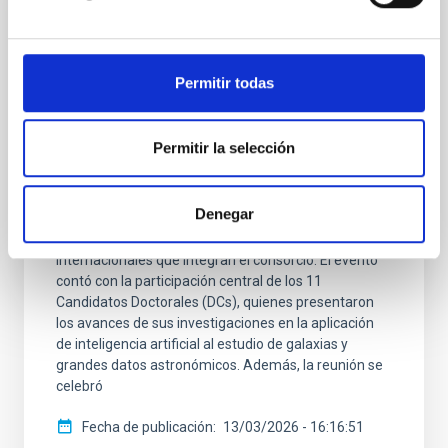
NOTA DE PRENSA
El proyecto europeo EDUCADO celebra su
Segunda Reunión Anual en Heidelberg
Permitir todas
para impulsar la innovación en astrofísica
Del 9 al 12 de marzo de 2026, el Instituto de Estudios
Permitir la selección
Teóricos de Heidelberg (HITS) acogió la Segunda
Reunión Anual de la Red de Doctorado EDUCADO
(MSCA Doctoral Network). Este encuentro clave
Denegar
marca un hito en el desarrollo del proyecto,
reuniendo a los diversos grupos de investigación
internacionales que integran el consorcio. El evento
contó con la participación central de los 11
Candidatos Doctorales (DCs), quienes presentaron
los avances de sus investigaciones en la aplicación
de inteligencia artificial al estudio de galaxias y
grandes datos astronómicos. Además, la reunión se
celebró
Fecha de publicación
13/03/2026 - 16:16:51