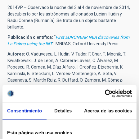
2014VP – Observado la noche del 3 al 4 de noviembre de 2014,
descubierto por los astrónomos aficionados Lucian Hudin y
Radu Cornea (Rumanía). Se trata de un objeto bastante
brillante.
Publicación científica:
“
First EURONEAR NEA discoveries from
La Palma using the INT
”. MNRAS, Oxford University Press.
Autores:
O. Vaduvescu, L. Hudin, V. Tudor, F. Char, T. Mocnik, T.
Kwiatkowski, J. de León, A. Cabrera-Lavers, C. Álvarez, M.
Popescu, R. Cornea, M. Díaz Alfaro, I. Ordoñez-Etxeberria, K.
Kaminski, B. Stecklum, L. Verdes-Montenegro, A. Sota, V.
Casanova, S. Martín Ruiz, R. Duffard, O. Zamora, M. Gómez-
Jiménez, M. Micheli, D. Koschny, M. Busch, A. Knofel, E. Schwab,
I. Negueruela, V. Dhillon, D. Sahman, J. Marchant, R. Génova-
Santos, J. A. Rubiño-Martín, F. C. Riddick, J. Méndez, F. López-
Martínez, B. T. Gänsicke, M. Hollands, A. K. H. Kong, R. Jin, S.
Consentimiento
Detalles
Acerca de las cookies
Hidalgo, S. Murabito, J. Font, A. Bereciartua, L. Abe, P. Bendjoya,
J. P. Rivet, D. Vernet, S. Mihalea, V. Inceu, S. Gajdos, P. Veres, M.
Serra-Ricart, D. Abreu Rodríguez.
Esta página web usa cookies
Animación:
Asteroide cercano a la Tierra
. Crédito: Gabriel