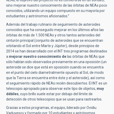
NEAs, el objetivo del proyecto no es convertirse en un sondeo,
sino mejorar nuestro conocimiento de las órbitas de NEAs poco
conocidos, utilizando un equipo compuesto en su mayoría por
estudiantes y astrónomos aficionados.”
Además del trabajo rutinario de seguimiento de asteroides
conocidos que ha conseguido mejorar en los últimos años las
órbitas de más de 1.500 NEAs y otros tantos asteroides del
cinturón principal (conjunto de asteroides que se encuentran
orbitando el Sol entre Marte y Júpiter), desde principios de
2014 se han desarrollado con el INT tres programas destinados
a
mejorar nuestro conocimiento de
las órbitas de NEAs que
sólo habían sido observados previamente en una oposición (un
asteroide se dice que está en oposición cuando se encuentra
en el punto del cielo diametralmente opuesto al Sol, de modo
que la Tierra se encuentra entre éste y el asteroide), así como
el seguimiento rápido de NEAs recién descubiertos. El INT es un
telescopio apropiado para observar este tipo de objetos,
muy
débiles
, cuyo brillo suele estar por debajo del límite de
detección de otros telescopios que se usan para rastrearlos.
Gracias a estos programas, el equipo, liderado por Ovidiu
Vaduvescu y formado por 10 estudiantes y astrónomos