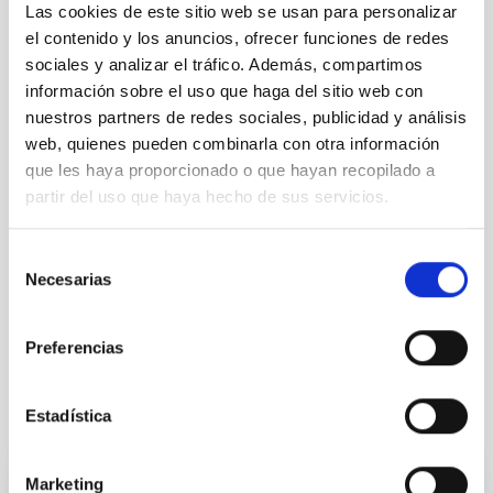
Las cookies de este sitio web se usan para personalizar
Pérez (SMM, IAC)
el contenido y los anuncios, ofrecer funciones de redes
Contactos:
sociales y analizar el tráfico. Además, compartimos
Ovidiu Vaduvescu (ING, IAC, IMCCE):
ovidiuv
[at]
ing.iac.es
información sobre el uso que haga del sitio web con
(ovidiuv[at]ing[dot]iac[dot]es)
nuestros partners de redes sociales, publicidad y análisis
web, quienes pueden combinarla con otra información
Julia de León (IAC, ULL):
jmlc
[at]
iac.es
(jmlc[at]iac[dot]es)
que les haya proporcionado o que hayan recopilado a
partir del uso que haya hecho de sus servicios.
TIPO DE NOTICIA
Selección
NOTA DE PRENSA
Necesarias
de
consentimiento
Preferencias
Estadística
Otras noticias relacionadas
Marketing