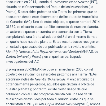
descubierto en 2014, usando el
Telescopio Isaac Newton
(INT),
situado en el Observatorio del Roque de los Muchachos (La
Palma), 5 asteroides próximos a la Tierra, los primeros que se
descubren desde este observatorio del Instituto de Astrofísica
de Canarias (IAC). Uno de estos objetos, al que se nombró 2014
OL339, es el cuarto cuasi-satélite conocido de nuestro planeta,
un asteroide que se encuentra en resonancia con la Tierra
completando una órbita alrededor del Sol en el mismo tiempo
en que lo hace nuestro planeta. Estos resultados se recogen en
un estudio que acaba de ser publicado en la revista científica
Monthly Notices of the Royal Astronomical Society
(MNRAS, de
Oxford University Press
) y en el que han participado
investigadores del IAC.
El programa EURONEAR se puso en marcha en 2006 con el
objetivo de estudiar los asteroides próximos a la Tierra (NEAs,
acrónimo inglés de
Near-Earth Asteroids
) y, en particular, los
potencialmente peligrosos, aquellos que cruzan la órbita de
nuestro planeta y, por tanto, existe cierto riesgo de que
colisionen con él. Este programa cuenta con una red de 20
telescopios distribuidos por todo el mundo, entre los que se
encuentran el INT y el
Telescopio William Herschel
(WHT), ambos