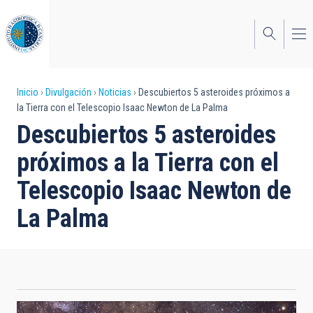
Pasar
al
contenido
principal
Sobrescribir
Inicio
Divulgación
Noticias
Descubiertos 5 asteroides próximos a
la Tierra con el Telescopio Isaac Newton de La Palma
enlaces
Descubiertos 5 asteroides
de
próximos a la Tierra con el
ayuda
Telescopio Isaac Newton de
a
La Palma
la
navegación