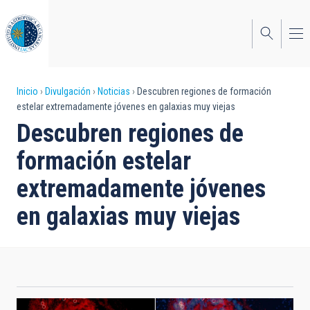
Pasar
al
contenido
principal
Sobrescribir
Inicio
Divulgación
Noticias
Descubren regiones de formación
estelar extremadamente jóvenes en galaxias muy viejas
enlaces
Descubren regiones de
de
formación estelar
ayuda
extremadamente jóvenes
a
en galaxias muy viejas
la
navegación