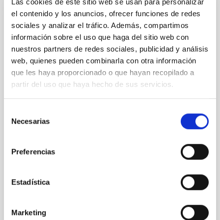
Las cookies de este sitio web se usan para personalizar
el contenido y los anuncios, ofrecer funciones de redes
NOTA DE PRENSA
sociales y analizar el tráfico. Además, compartimos
Desarrollan un método para tomar la
información sobre el uso que haga del sitio web con
temperatura a los agujeros negros
nuestros partners de redes sociales, publicidad y análisis
web, quienes pueden combinarla con otra información
Una investigación internacional, liderada por el
que les haya proporcionado o que hayan recopilado a
Instituto de Astrofísica de Canarias (IAC), ha hallado
un nuevo método para medir la masa de los agujeros
partir del uso que haya hecho de sus servicios.
negros sobre la base de la temperatura que alcanza
el gas alrededor de estos objetos cuando están
Selección
activos. Los resultados del trabajo se han publicado
Necesarias
de
recientemente en la revista Monthly Notices of the
consentimiento
Royal Astronomical Society (MNRAS). La
confirmación de la existencia de agujeros negros es
Preferencias
uno de los resultados mas fundamentales en
Astrofísica . Existen varios tipos de agujeros negros
según su masa. A grandes rasgos, hay desde
Estadística
agujeros
Fecha de publicación
15/03/2022 - 09:00
Marketing