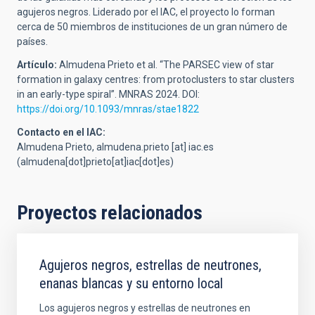
agujeros negros. Liderado por el IAC, el proyecto lo forman
cerca de 50 miembros de instituciones de un gran número de
países.
Artículo:
Almudena Prieto et al.
“The PARSEC view of star
formation in galaxy centres: from protoclusters to star clusters
in an early-type spiral”.
MNRAS 2024. DOI:
https://doi.org/10.1093/mnras/stae1822
Contacto en el IAC:
Almudena Prieto,
almudena.prieto
[at]
iac.es
(almudena[dot]prieto[at]iac[dot]es)
Proyectos relacionados
Agujeros negros, estrellas de neutrones,
enanas blancas y su entorno local
Los agujeros negros y estrellas de neutrones en