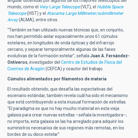
angular obtenidas por algunos de los mayores telescopios del
mundo, como el
Very Large Telescope
(VLT), el
Hubble Space
Telescope
(HST) y el
Atacama Large Millimeter/submillimeter
Array
(ALMA), entre otros.
“También se han utilizado nuevas técnicas que, en conjunto,
nos han permitido aislar espacialmente unos 61 cúmulos
estelares, en longitudes de onda ópticas y del infrarrojo
cercano, y separar temporalmente algunas de las fases
evolutivas de la formación estelar”, señala
Juan A. Fernández-
Ontiveros
, investigador del
Centro de Estudios de Física del
Cosmos de Aragón
(CEFCA) y coautor del trabajo.
Cúmulos alimentados por filamentos de materia
El resultado obtenido, que desafía las expectativas del
escenario estándar, también revela cuál ha sido el mecanismo
que está contribuyendo a esta inusual formación de estrellas.
“El paradigma es que no hay mucho material en esta vieja
galaxia para crear nuevas estrellas ­–señala la investigadora–;
no importa, esta galaxia se las ha arreglado para adquirir los
suministros necesarios de sus regiones más remotas, en los
bordes de su disco estelar”.