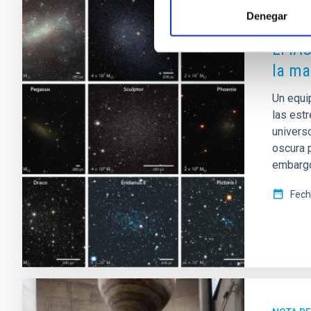
Denegar
NOTA D
El IA
la ma
Un equi
las est
univers
oscura p
embargo
Fech