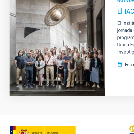
NOTA D
El IA
El Inst
jornada
programa
Unión Eu
Investi
Fech