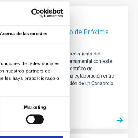
 Telescopio Solar Europeo de Próxima
Acerca de las cookies
cia su construcción con el establecimiento del
 compromiso formal a nivel gubernamental con este
 funciones de redes sociales
do impulsado por un consorcio científico de
con nuestros partners de
ción del BGR transforma EST en una colaboración entre
ue les haya proporcionado o
al al proyecto y a la futura creación de un Consorcio
Marketing