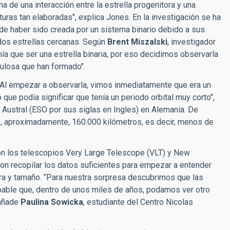
 de una interacción entre la estrella progenitora y una
ras tan elaboradas", explica Jones. En la investigación se ha
 de haber sido creada por un sistema binario debido a sus
 dos estrellas cercanas. Según
Brent Miszalski
, investigador
nía que ser una estrella binaria, por eso decidimos observarla
ebulosa que han formado".
Al empezar a observarla, vimos inmediatamente que era un
 que podía significar que tenía un periodo orbital muy corto",
 Austral (ESO por sus siglas en Ingles) en Alemania. De
de, aproximadamente, 160.000 kilómetros, es decir, menos de
n los telescopios Very Large Telescope (VLT) y New
on recopilar los datos suficientes para empezar a entender
ra y tamaño. “Para nuestra sorpresa descubrimos que las
robable que, dentro de unos miles de años, podamos ver otro
 añade
Paulina Sowicka
, estudiante del Centro Nicolas