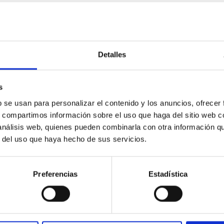
E PRENSA
aquia, España y la República Checa lideran el
Detalles
ación
ecto Telescopio Solar Europeo (EST) ha dado un paso decisivo ha
s
 de Representantes Gubernamentales (BGR), marcando el primer
b se usan para personalizar el contenido y los anuncios, ofrecer
 insignia europeo en investigación solar. Hasta ahora, EST ha si
s, compartimos información sobre el uso que haga del sitio web 
idades e instituciones de investigación de toda Europa. La crea
 análisis web, quienes pueden combinarla con otra información q
s europeas, cuyos gobiernos nacionales brindan apoyo institucion
r del uso que haya hecho de sus servicios.
a de publicación
03/11/2025 - 11:45:26
Preferencias
Estadística