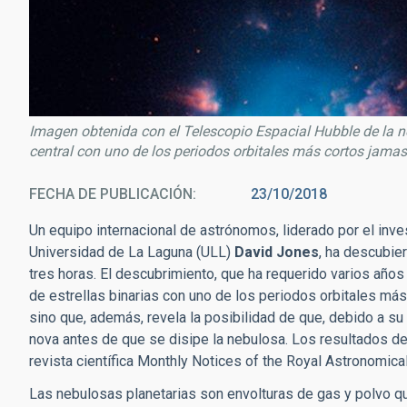
Imagen obtenida con el Telescopio Espacial Hubble de la n
central con uno de los periodos orbitales más cortos jamas
FECHA DE PUBLICACIÓN
23/10/2018
Un equipo internacional de astrónomos, liderado por el inves
Universidad de La Laguna (ULL)
David Jones
, ha descubie
tres horas. El descubrimiento, que ha requerido varios años
de estrellas binarias con uno de los periodos orbitales má
sino que, además, revela la posibilidad de que, debido a s
nova antes de que se disipe la nebulosa. Los resultados de
revista científica Monthly Notices of the Royal Astronomic
Las nebulosas planetarias son envolturas de gas y polvo que