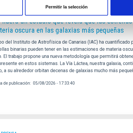
Permitir la selección
E PRENSA
C lidera un estudio que revela que las estrella
teria oscura en las galaxias más pequeñas
po del Instituto de Astrofísica de Canarias (IAC) ha cuantificad
rellas binarias pueden tener en las estimaciones de materia osc
o. El trabajo propone una nueva metodología que permitirá obten
resente en estos sistemas. La Vía Láctea, nuestra galaxia, conti
, a su alrededor orbitan decenas de galaxias mucho más peque
a de publicación
05/08/2026 - 17:33:40