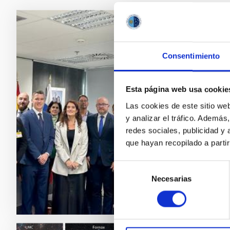
NOTA D
Eslov
Consentimiento
Gener
El proy
Esta página web usa cookie
Consejo
Las cookies de este sitio we
proyecto
y analizar el tráfico. Ademá
univers
redes sociales, publicidad y
nacione
que hayan recopilado a parti
Fech
Selección
Necesarias
de
consentimiento