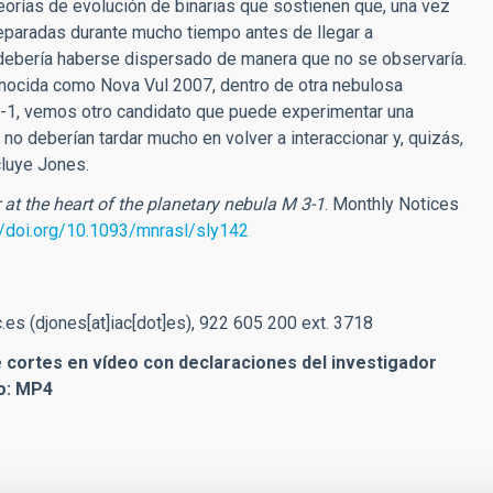
teorías de evolución de binarias que sostienen que, una vez
separadas durante mucho tiempo antes de llegar a
a debería haberse dispersado de manera que no se observaría.
nocida como Nova Vul 2007, dentro de otra nebulosa
M3-1, vemos otro candidato que puede experimentar una
 no deberían tardar mucho en volver a interaccionar y, quizás,
cluye Jones.
r at the heart of the planetary nebula M 3-1
. Monthly Notices
//doi.org/10.1093/mnrasl/sly142
c.es
(djones[at]iac[dot]es)
, 922 605 200 ext. 3718
 cortes en vídeo con declaraciones del investigador
to: MP4