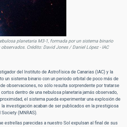
ebulosa planetaria M3-1, formada por un sistema binario
 observados. Crédito: David Jones / Daniel López - IAC
tigador del Instituto de Astrofísica de Canarias (IAC) y la
rto un sistema binario con un periodo orbital de poco más de
 de observaciones, no sólo resulta sorprendente por tratarse
s cortos dentro de una nebulosa planetaria jamás observado,
u proximidad, el sistema pueda experimentar una explosión de
 la investigación acaban de ser publicados en la prestigiosa
al Society (MNRAS).
 estrellas parecidas a nuestro Sol expulsan al final de sus