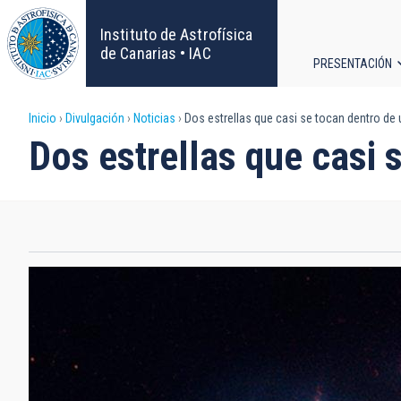
Pasar
al
Instituto de Astrofísica
contenido
de Canarias • IAC
PRESENTACIÓN
principal
Navega
Sobrescribir
Inicio
Divulgación
Noticias
Dos estrellas que casi se tocan dentro de 
principa
Dos estrellas que casi 
enlaces
de
ayuda
a
la
navegación