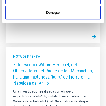
hasta completar aforo. Bajo el título "Euclid: el
telescopio Hubble europeo, pero con esteroides",
Buitrago explicará por qué, aunque Euclid no sea tan
Denegar
Fecha de publicación
19/02/2026 - 10:03:44
NOTA DE PRENSA
El telescopio William Herschel, del
Observatorio del Roque de los Muchachos,
halla una misteriosa ‘barra’ de hierro en la
Nebulosa del Anillo
Una investigación realizada con el nuevo
espectrógrafo WEAVE, instalado en el Telescopio
William Herschel (WHT) del Observatorio del Roque