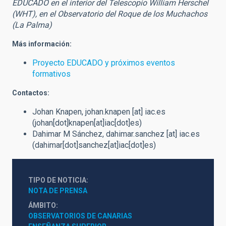
EDUCADO en el interior del Telescopio William Herschel
(WHT), en el Observatorio del Roque de los Muchachos
(La Palma)
Más información:
Proyecto EDUCADO y próximos eventos
formativos
Contactos:
Johan Knapen,
johan.knapen
[at]
iac.es
(johan[dot]knapen[at]iac[dot]es)
Dahimar M Sánchez,
dahimar.sanchez
[at]
iac.es
(dahimar[dot]sanchez[at]iac[dot]es)
TIPO DE NOTICIA
NOTA DE PRENSA
ÁMBITO
OBSERVATORIOS DE CANARIAS