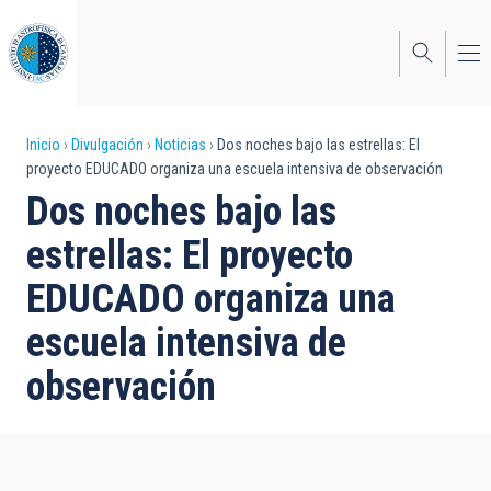
Pasar
al
contenido
principal
Sobrescribir
Inicio
Divulgación
Noticias
Dos noches bajo las estrellas: El
proyecto EDUCADO organiza una escuela intensiva de observación
enlaces
Dos noches bajo las
de
estrellas: El proyecto
ayuda
EDUCADO organiza una
a
escuela intensiva de
la
navegación
observación