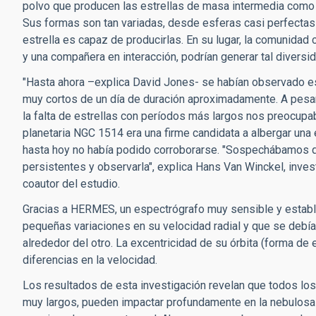
polvo que producen las estrellas de masa intermedia como
Sus formas son tan variadas, desde esferas casi perfectas 
estrella es capaz de producirlas. En su lugar, la comunidad c
y una compañera en interacción, podrían generar tal diversi
"Hasta ahora –explica David Jones- se habían observado est
muy cortos de un día de duración aproximadamente. A pesar
la falta de estrellas con períodos más largos nos preocup
planetaria NGC 1514 era una firme candidata a albergar una e
hasta hoy no había podido corroborarse. "Sospechábamos qu
persistentes y observarla", explica Hans Van Winckel, inves
coautor del estudio.
Gracias a HERMES, un espectrógrafo muy sensible y estable
pequeñas variaciones en su velocidad radial y que se debía
alrededor del otro. La excentricidad de su órbita (forma de 
diferencias en la velocidad.
Los resultados de esta investigación revelan que todos los
muy largos, pueden impactar profundamente en la nebulosa q