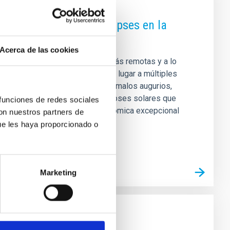
clipses. El Sol y sus eclipses en la
Acerca de las cookies
Luna desde las civilizaciones más remotas y a lo
 Luna se teñía de rojo y esto dio lugar a múltiples
e consideraron como signos de malos augurios,
so. Con ocasión de los tres eclipses solares que
 funciones de redes sociales
que constituyen una tríada astronómica excepcional
con nuestros partners de
ue les haya proporcionado o
Marketing