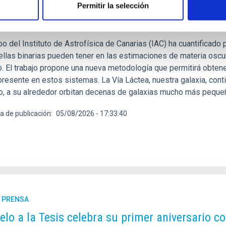
C lidera un estudio que revela que las estrella
Permitir la selección
teria oscura en las galaxias más pequeñas
po del Instituto de Astrofísica de Canarias (IAC) ha cuantificad
rellas binarias pueden tener en las estimaciones de materia osc
o. El trabajo propone una nueva metodología que permitirá obten
resente en estos sistemas. La Vía Láctea, nuestra galaxia, conti
, a su alrededor orbitan decenas de galaxias mucho más peque
a de publicación
05/08/2026 - 17:33:40
E PRENSA
ielo a la Tesis celebra su primer aniversario c