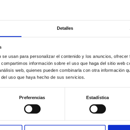
E PRENSA
llaver participa en la presentación del libro ‘E
a, la historia y las artes’
Detalles
es humanos han seguido los movimientos regulares del Sol y la 
ancho del planeta Tierra. Ocasionalmente, el Sol se oscurecía o la
s
etaciones más o menos disparatadas. A menudo estos eventos s
también inspiraron mitos de carácter más lúdico e incluso amoro
b se usan para personalizar el contenido y los anuncios, ofrecer
isibles desde España en 2026, 2027 (totales) y 2028 (anular) y 
s, compartimos información sobre el uso que haga del sitio web 
 análisis web, quienes pueden combinarla con otra información q
a de publicación
23/04/2026 - 13:03:23
r del uso que haya hecho de sus servicios.
Preferencias
Estadística
E PRENSA