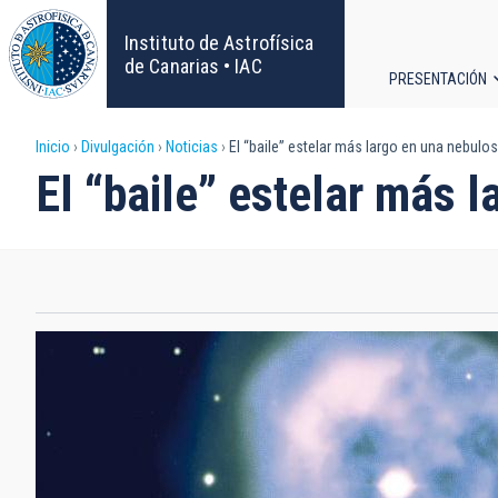
Pasar
al
Instituto de Astrofísica
contenido
de Canarias • IAC
PRESENTACIÓN
principal
Navega
Sobrescribir
Inicio
Divulgación
Noticias
El “baile” estelar más largo en una nebulos
principa
El “baile” estelar más 
enlaces
de
ayuda
a
la
navegación