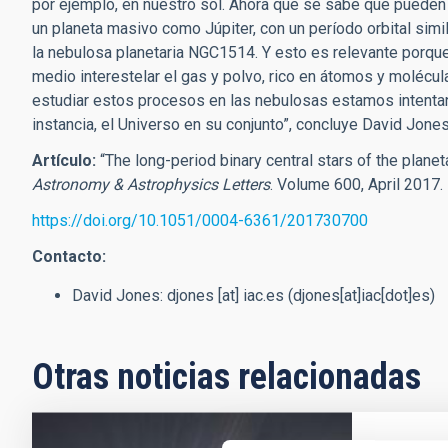
por ejemplo, en nuestro sol. Ahora que se sabe que pueden ju
un planeta masivo como Júpiter, con un período orbital simi
la nebulosa planetaria NGC1514. Y esto es relevante porqu
medio interestelar el gas y polvo, rico en átomos y molécul
estudiar estos procesos en las nebulosas estamos intentan
instancia, el Universo en su conjunto”, concluye David Jones
Artículo:
“The long-period binary central stars of the plane
Astronomy & Astrophysics Letters
. Volume 600, April 2017.
https://doi.org/10.1051/0004-6361/201730700
Contacto:
David Jones:
djones
[at]
iac.es
(djones[at]iac[dot]es)
Otras noticias relacionadas