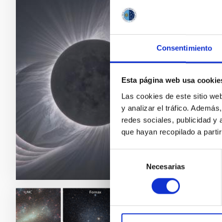
NOTA D
Eva Vi
cienci
Consentimiento
Los ser
largo y 
Esta página web usa cookie
interpr
aunque 
Las cookies de este sitio we
serán v
y analizar el tráfico. Ademá
redes sociales, publicidad y
Fech
que hayan recopilado a parti
Selección
Necesarias
de
consentimiento
NOTA D