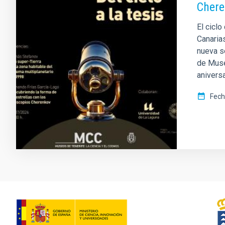
Chere
El ciclo
Canarias
nueva s
de Muse
aniversa
Fech