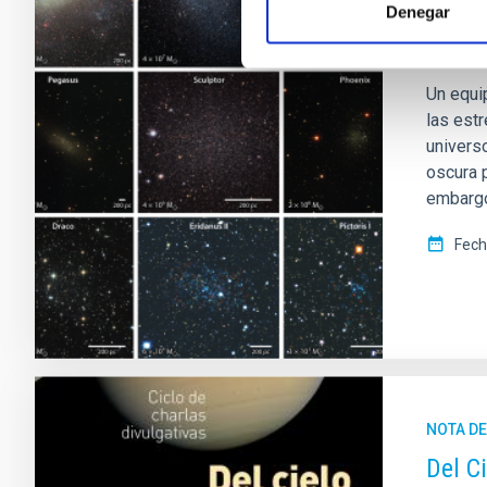
El IA
Denegar
la ma
Un equi
las est
univers
oscura p
embargo
Fech
NOTA D
Del C