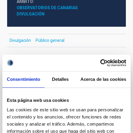
ÁMBITO
OBSERVATORIOS DE CANARIAS
DIVULGACIÓN
Divulgación
Público general
Otras noticias relacionadas
Consentimiento
Detalles
Acerca de las cookies
NOTA DE PRENSA
GRANCAIN, el primer instrumento que
Esta página web usa cookies
utilizará la óptica adaptativa del GTC,
Las cookies de este sitio web se usan para personalizar
queda integrado en el telescopio
el contenido y los anuncios, ofrecer funciones de redes
sociales y analizar el tráfico. Además, compartimos
Durante el mes de octubre, el equipo del sistema de
información sobre el uso que haga del sitio web con
Óptica Adaptativa del Gran Telescopio Canarias