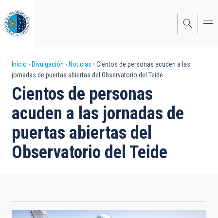
Pasar
al
contenido
principal
Sobrescribir
Inicio
Divulgación
Noticias
Cientos de personas acuden a las
jornadas de puertas abiertas del Observatorio del Teide
enlaces
Cientos de personas
de
acuden a las jornadas de
ayuda
puertas abiertas del
a
Observatorio del Teide
la
navegación