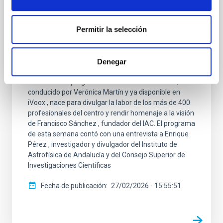
“Astroaccesible”, un proyecto para acercar
la ciencia a las personas con discapacidad
Permitir la selección
visual
El Instituto de Astrofísica de Canarias (IAC) emitió
este jueves, 26 de febrero, a las 22:30 horas, su
Denegar
espacio radiofónico ‘Soñando Estrellas’ en La Radio
Canaria. Este programa semanal de 30 minutos,
conducido por Verónica Martín y ya disponible en
iVoox , nace para divulgar la labor de los más de 400
profesionales del centro y rendir homenaje a la visión
de Francisco Sánchez , fundador del IAC. El programa
de esta semana contó con una entrevista a Enrique
Pérez , investigador y divulgador del Instituto de
Astrofísica de Andalucía y del Consejo Superior de
Investigaciones Científicas
Fecha de publicación
27/02/2026 - 15:55:51