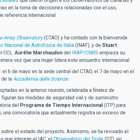
cionales
que dieron origen a los Observatorios de Canarias y
arias en la toma de decisiones relacionadas con el uso,
e referencia internacional.
e Array Observatory
(CTAO) y ha contado con la bienvenida
to Nacional de Astrofísica de Italia
(INAF), y de
Stuart
el CCI,
Aurélie Marchaudon
del
IRAP/CNRS
empieza su
mera vez que una mujer lidera este encuentro internacional.
 el 6 de mayo en la sede central del CTAO, el 7 de mayo en el
 de la
Accademia delle Scienze
.
ptadas en la anterior reunión, celebrada a finales de
figuran las medidas de seguridad vial y de suministro
atoria del
Programa de Tiempo Internacional
(ITP) para
s, una convocatoria que actualmente registra un exceso de
 sobre el estado del proyecto. Asimismo, se ha revisado el
 que integran el IAC: el
Observatorio del Teide
(OT), en