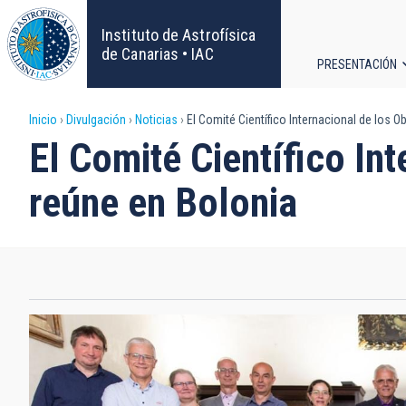
Pasar
al
Instituto de Astrofísica
contenido
de Canarias • IAC
PRESENTACIÓN
principal
Navega
Sobrescribir
Inicio
Divulgación
Noticias
El Comité Científico Internacional de los 
principa
El Comité Científico In
enlaces
reúne en Bolonia
de
ayuda
a
la
navegación