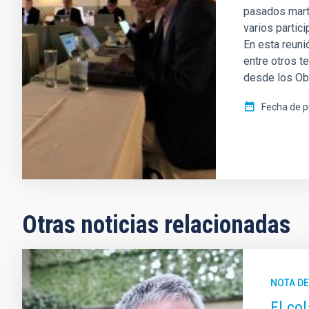
pasados mart
varios partic
En esta reunió
entre otros t
desde los Ob
Fecha de p
Otras noticias relacionadas
NOTA D
El co