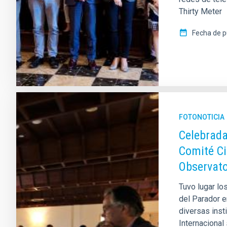
Thirty Meter
Fecha de p
FOTONOTICIA
Celebrada
Comité Ci
Observato
Tuvo lugar lo
del Parador e
diversas inst
Internacional