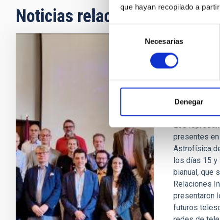
que hayan recopilado a parti
Noticias relacionadas
Selección
Necesarias
de
consentimiento
FOTONOTICIA
El Comité 
Observato
Denegar
Universid
Los represent
presentes en 
Astrofísica d
los días 15 y
bianual, que 
Relaciones In
presentaron l
futuros teles
redes de tele