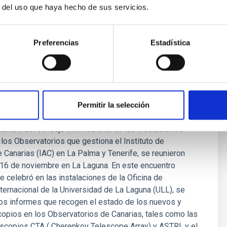
r del uso que haya hecho de sus servicios.
Preferencias
Estadística
Científico Internacional de los
rios de Canarias se reúne en la
Permitir la selección
ad de La Laguna
antes del consejo internacional de las instituciones
los Observatorios que gestiona el Instituto de
e Canarias (IAC) en La Palma y Tenerife, se reunieron
 16 de noviembre en La Laguna. En este encuentro
se celebró en las instalaciones de la Oficina de
ternacional de la Universidad de La Laguna (ULL), se
os informes que recogen el estado de los nuevos y
copios en los Observatorios de Canarias, tales como las
scopios CTA ( Cherenkov Telescope Array) y ASTRI, y el