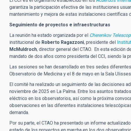
El CCI es el organismo establecido en los
Acuerdos Interna
garantiza la participación efectiva de las instituciones usu
mantenimiento y mejora de estas instalaciones científicas d
Seguimiento de proyectos e infraestructuras
La reunión ha estado organizada por el
Cherenkov Telescop
institucional de
Roberto Ragazzoni
, presidente del
Institu
McMuldroch
, director general del CTAO. En esta edición d
mandato de dos años como presidenta del CCI, siendo la pri
Las sesiones se han desarrollado en tres sedes diferentes:
Observatorio de Medicina y el 8 de mayo en la Sala Ulisses
El comité ha realizado un seguimiento de las decisiones ado
noviembre de 2025 en La Palma. Entre los asuntos tratados 
eléctrico en los observatorios, así como la próxima convoc
observaciones en las diferentes instalaciones telescópica
demanda.
Por su parte, el CTAO ha presentado un informe actualizado
estado de los proyectos en marcha en los dos observatorios