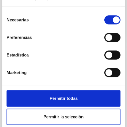
de formación, comunicación y divulgación
Selección
Fecha de publicación
03/06/2026 - 16:52:52
Necesarias
de
consentimiento
Preferencias
Estadística
NOTA DE PRENSA
Soñando Estrellas aborda
Marketing
“Astroaccesible”, un proyecto para acercar
la ciencia a las personas con discapacidad
visual
Permitir todas
El Instituto de Astrofísica de Canarias (IAC) emitió
este jueves, 26 de febrero, a las 22:30 horas, su
espacio radiofónico ‘Soñando Estrellas’ en La Radio
Permitir la selección
Canaria. Este programa semanal de 30 minutos,
conducido por Verónica Martín y ya disponible en