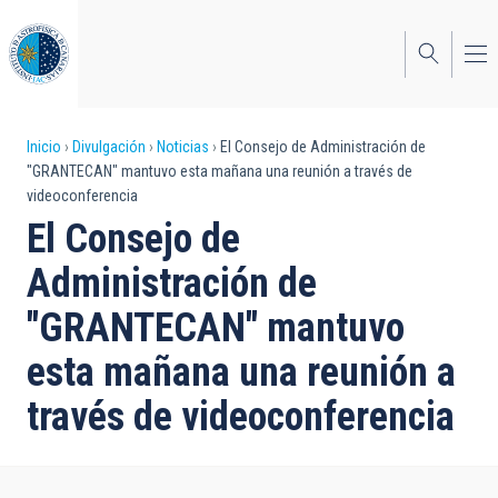
Pasar
al
contenido
principal
Sobrescribir
Inicio
Divulgación
Noticias
El Consejo de Administración de
"GRANTECAN" mantuvo esta mañana una reunión a través de
enlaces
videoconferencia
de
El Consejo de
ayuda
Administración de
a
"GRANTECAN" mantuvo
la
esta mañana una reunión a
navegación
través de videoconferencia