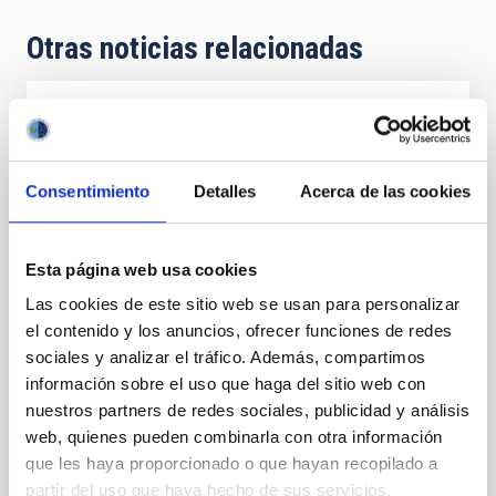
Otras noticias relacionadas
NOTA DE PRENSA
El IAC reúne a su Comisión Asesora de
Investigación para evaluar la actividad
Consentimiento
Detalles
Acerca de las cookies
científica y tecnológica del centro
El Instituto de Astrofísica de Canarias (IAC) celebra
Esta página web usa cookies
los días 3 y 4 de junio una nueva reunión de la
Las cookies de este sitio web se usan para personalizar
Comisión Asesora de Investigación (CAI), el órgano
consultivo encargado de analizar la actividad
el contenido y los anuncios, ofrecer funciones de redes
científica, tecnológica y estratégica del centro y de
sociales y analizar el tráfico. Además, compartimos
formular recomendaciones para su desarrollo futuro.
información sobre el uso que haga del sitio web con
Durante estas dos jornadas, la dirección del IAC
nuestros partners de redes sociales, publicidad y análisis
presenta a los miembros de la comisión un balance
web, quienes pueden combinarla con otra información
de los principales avances alcanzados por la
que les haya proporcionado o que hayan recopilado a
institución en investigación, desarrollo tecnológico,
partir del uso que haya hecho de sus servicios.
gestión de infraestructuras científicas y actividades