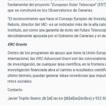
fundamental del proyecto “
European Solar Telescope
” (EST
que se construirá en los Observatorios de Canarias.
“El reconocimiento que hace el Consejo Europeo de Investiga
Rebolo, director del IAC- es un indicador más de la alta cal
Instituto, así como una garantía de éxito del futuro Teles
decididamente apoyada por el Gobierno de Canarias y el de
ERC Grants
Dentro de los programas de apoyo que tiene la Unión Europea
internacional, las
ERC Advanced Grant
son las convocatori
de investigación, de cualquier área científica, en la fronte
investigación financiada abra el camino a resultados cientí
último término, puedan generar ideas novedosas que impulse
retos sociales.
Contacto:
Javier Trujillo Bueno:
jtb
[at]
iac.es
(jtb[at]iac[dot]es)
y
922 6