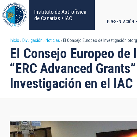
Pasar
al
Instituto de Astrofísica
contenido
de Canarias • IAC
PRESENTACIÓN
principal
Navega
Sobrescribir
Inicio
Divulgación
Noticias
El Consejo Europeo de Investigación otorga
principa
El Consejo Europeo de I
enlaces
“ERC Advanced Grants” a
de
Investigación en el IAC
ayuda
a
la
navegación