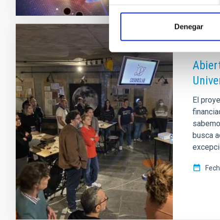
Denegar
NOTA D
Abier
Unive
El proye
financia
sabemos
busca a
excepci
Fech