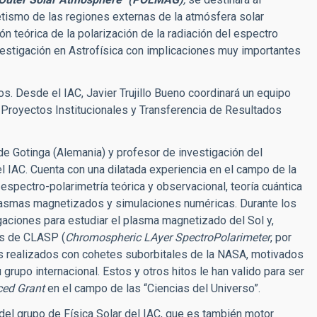
tismo de las regiones externas de la atmósfera solar
n teórica de la polarización de la radiación del espectro
nvestigación en Astrofísica con implicaciones muy importantes
 Desde el IAC, Javier Trujillo Bueno coordinará un equipo
e Proyectos Institucionales y Transferencia de Resultados
 de Gotinga (Alemania) y profesor de investigación del
l IAC. Cuenta con una dilatada experiencia en el campo de la
espectro-polarimetría teórica y observacional, teoría cuántica
n plasmas magnetizados y simulaciones numéricas. Durante los
gaciones para estudiar el plasma magnetizado del Sol y,
es de CLASP (
Chromospheric LAyer SpectroPolarimeter
, por
es realizados con cohetes suborbitales de la NASA, motivados
u grupo internacional. Estos y otros hitos le han valido para ser
ed Grant
en el campo de las “Ciencias del Universo”.
del grupo de Física Solar del IAC, que es también motor