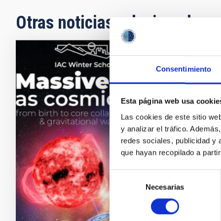
Otras noticias relacionadas
NOTA D
Consentimiento
El IA
estre
Esta página web usa cookie
El Insti
Las cookies de este sitio we
lugar en
y analizar el tráfico. Ademá
las est
redes sociales, publicidad y
de onda
que hayan recopilado a parti
75 estu
Selección
Fech
Necesarias
de
consentimiento