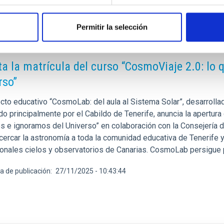
Permitir la selección
E PRENSA
ta la matrícula del curso “CosmoViaje 2.0: lo
rso”
cto educativo “CosmoLab: del aula al Sistema Solar”, desarrollado
do principalmente por el Cabildo de Tenerife, anuncia la apertur
 e ignoramos del Universo” en colaboración con la Consejería de
cercar la astronomía a toda la comunidad educativa de Tenerife y
onales cielos y observatorios de Canarias. CosmoLab persigue pr
a de publicación
27/11/2025 - 10:43:44