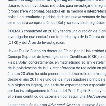
desarrollo de novedosos métodos para investigar el magne
(cromosfera y corona), basados en la medida e interpretació
solar. Los resultados podrían abrir una nueva ventana de i
para nuestra comprensión del Sol y su actividad magnética.
POLMAG comenzará en 2018 y tendrá una duración de 5 años.
investigador que contará con todo el apoyo de la Oficina d
(OTRI) y del Área de Investigación.
Javier Trujillo Bueno es doctor en Física por la Universidad
Consejo Superior de Investigaciones Científicas (CSIC) en e
Física Solar, concretamente, en magnetismo solar y estelar, 
de la polarización de la luz, transferencia de radiación e
últimos 20 años ha sido pionero en el desarrollo de investi
desde el año 2011, es uno de los investigadores principal
sus siglas en inglés), una serie de experimentos espacial
por las investigaciones teóricas del Prof. Trujillo Bueno y s
el primer científico de España en conseguir una
ERC Advanc
La consecución de esta
Advanced Grant
es un nuevo éxito 