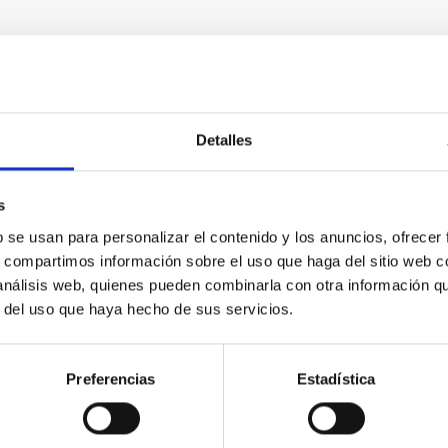
E PRENSA
Detalles
C se prepara para la celebración de la XXXVII E
llas masivas
s
tuto de Astrofísica de Canarias (IAC) organiza la XXXVII Canary 
b se usan para personalizar el contenido y los anuncios, ofrecer
 San Cristóbal de La Laguna (Tenerife) del 16 al 27 de noviembre
s, compartimos información sobre el uso que haga del sitio web 
rellas masivas como herramientas para comprender procesos que
 análisis web, quienes pueden combinarla con otra información q
s gravitacionales y las explosiones de supernova por colapso de
r del uso que haya hecho de sus servicios.
diantes de máster avanzado, doctorado e investigadores postdo
a de publicación
05/05/2026 - 09:52:46
Preferencias
Estadística