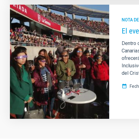
NOTA D
El ev
Dentro 
Canaria
ofrecer
Inclusiv
del Cris
Fech