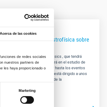
Acerca de las cookies
scuela de Invierno de Astrofísica sobre
Islands Winter School of Astrophysics , que tendrá
 funciones de redes sociales
 de 2026. Esta edición se centrará en el estudio de
con nuestros partners de
 van desde la formación estelar hasta los eventos
ue les haya proporcionado o
l núcleo. El programa formativo está dirigido a unos
ctorales en sus primeras fases de la
Marketing