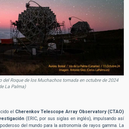
rio del Roque de los Muchachos tomada en octubre de 2024
 de La Palma)
cido el
Cherenkov Telescope Array Observatory (CTAO)
vestigación
(ERIC, por sus siglas en inglés), impulsando así
y poderoso del mundo para la astronomía de rayos gamma. La