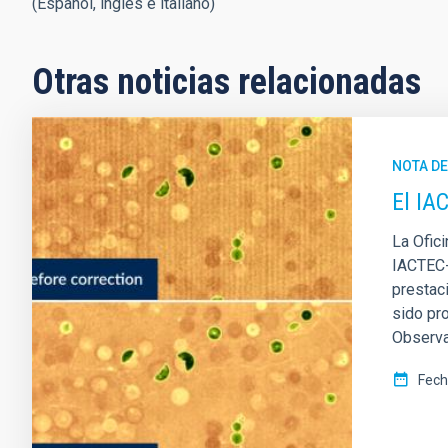
(Español, inglés e italiano)
Otras noticias relacionadas
NOTA D
El IA
La Ofic
IACTEC-
prestac
sido pr
Observat
Fech