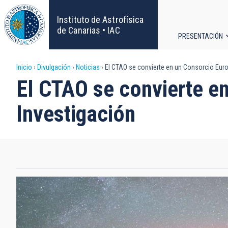
Pasar
al
Instituto de Astrofísica
contenido
de Canarias • IAC
PRESENTACIÓN
principal
Navega
Sobrescribir
Inicio
Divulgación
Noticias
El CTAO se convierte en un Consorcio Euro
principa
El CTAO se convierte e
enlaces
Investigación
de
ayuda
a
la
navegación