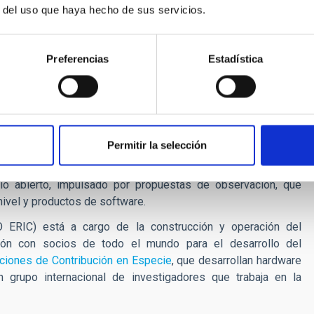
r del uso que haya hecho de sus servicios.
tres tipos de telescopios
: los
Large-Sized Telescopes
(LST),
elescopes
(SST). Más de 60 telescopios se distribuirán entre
 en el Observatorio del Roque de los Muchachos del Instituto
Preferencias
Estadística
CTAO-Sur
en el hemisferio sur, en el Observatorio Paranal del
acama (Chile). La
sede central
del CTAO está alojada por el
 el
Centro de Gestión de Datos Científicos
está alojado por el
nia).
Permitir la selección
generará cientos de petabytes (PB) de datos al año (~3 PB
la Ciencia Abierta, el CTAO será el primer observatorio de
o abierto, impulsado por propuestas de observación, que
 nivel y productos de software.
O ERIC) está a cargo de la construcción y operación del
ción con socios de todo el mundo para el desarrollo del
ciones de Contribución en Especie
, que desarrollan hardware
n grupo internacional de investigadores que trabaja en la