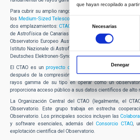
que hayan recopilado a parti
Para cubrir su amplio rango de energía, el
CTAO
utilizará
los
Medium-Sized Telescopes
(MST) y los
Small-Sized T
Selección
dos emplazamientos:
CTAO-Norte
en el hemisferio norte,
Necesarias
de
de Astrofísica de Canarias (IAC) en La Palma (España), y
consentimiento
Observatorio Europeo Austral (ESO) en el Desierto de At
Istituto Nazionale di Astrofisica (INAF) en Bolonia (Italia), y
Deutsches Elektronen-Synchrotron DESY en Zeuthen (Alema
Denegar
El CTAO es un
proyecto de Big Data
. El Observatorio 
después de la compresión). Siguiendo su compromiso con 
rayos gamma de su tipo en operar como un observatori
proporciona acceso público a sus datos científicos de alto
La Organización Central del CTAO (legalmente, el CTA
Observatorio. Este grupo trabaja en estrecha coopera
Observatorio. Los principales socios incluyen las
Colabora
y software esenciales, además del
Consorcio CTAO
, u
explotación científica del Observatorio.