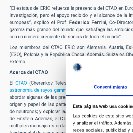
“El estatus de ERIC refuerza la presencia del CTAO en Eur
Investigación, pero el apoyo recibido y el alcance de la 
europeas”, explicó el Prof.
Federico Ferrini
, Co-Directo
gamma más grande del mundo que satisfaga las ambiciosa
con un número creciente de socios de todo el mundo”.
Los miembros del CTAO ERIC son Alemania, Austria, Eslove
(ESO), Polonia y la República Checa. Además, Suiza es Ob
Externo.
Acerca del CTAO
El
CTAO
(Cherenkov Telescope Array Observatory) será
Consentimiento
astronomía de rayos gamma
. La inigualable precisión y 
abordar algunas de las preguntas más sorprendentes de la 
origen y papel de las partículas cósmicas relativistas; e
Esta página web usa cookie
de neutrones; y explorar las fronteras de la física, buscan
Las cookies de este sitio we
de Einstein. Además, el CTAO desempeñará un papel clave 
y analizar el tráfico. Ademá
múltiples mensajeros en las próximas décadas gracias a su 
redes sociales, publicidad y
fundamental de rayos gamma en la búsqueda de los escen