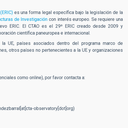
 (ERIC)
es una forma legal específica bajo la legislación de la
ucturas de Investigación
con interés europeo. Se requiere una
nuevo ERIC. El CTAO es el 29º ERIC creado desde 2009 y
boración científica paneuropea e internacional.
a UE, países asociados dentro del programa marco de
iones, otros países no pertenecientes a la UE y organizaciones
nciales como online), por favor contacta a:
ndezbarral[at]cta-observatory[dot]org
)