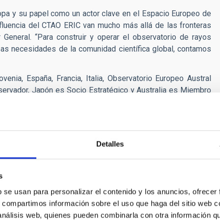
opa y su papel como un actor clave en el Espacio Europeo de
influencia del CTAO ERIC van mucho más allá de las fronteras
r General. “Para construir y operar el observatorio de rayos
s necesidades de la comunidad científica global, contamos
nia, España, Francia, Italia, Observatorio Europeo Austral
servador, Japón es Socio Estratégico y Australia es Miembro
el observatorio más grande y poderoso del mundo para la
Detalles
amplio rango de energía del CTAO (20 GeV-300 TeV) ayudarán a
astrofísica, bajo
tres grandes temas de estudio
: entender el
xplorar ambientes extremos, como agujeros negros o estrellas
s
do materia oscura o desviaciones de la teoría de la relatividad
b se usan para personalizar el contenido y los anuncios, ofrecer
en el campo de la astronomía de múltiple longitud de onda y
s, compartimos información sobre el uso que haga del sitio web 
mejor rendimiento, que le permitirá proporcionar información
 análisis web, quienes pueden combinarla con otra información q
arios más extremos.