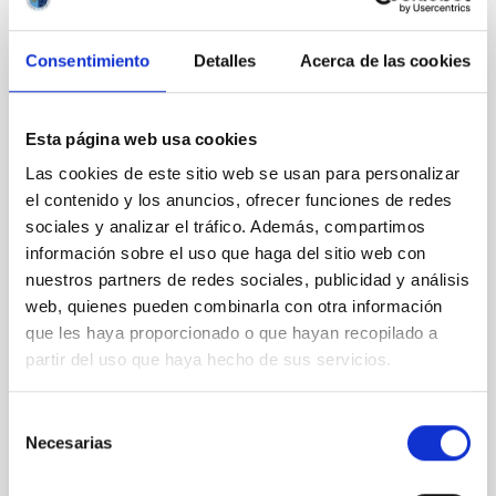
Consentimiento
Detalles
Acerca de las cookies
NOTA DE PRENSA
Las galaxias enanas, clave para entender
los límites del modelo del Universo
Esta página web usa cookies
Las galaxias más pequeñas del cosmos están
Las cookies de este sitio web se usan para personalizar
revelándose como uno de los mayores desafíos para
el contenido y los anuncios, ofrecer funciones de redes
la astrofísica actual. Un equipo de investigadoras de
sociales y analizar el tráfico. Además, compartimos
la Universidad de La Laguna (ULL) y del Instituto de
información sobre el uso que haga del sitio web con
Astrofísica de Canarias (IAC) analiza estos sistemas
nuestros partners de redes sociales, publicidad y análisis
diminutos para comprender por qué no siempre
encajan en las predicciones del modelo cosmológico
web, quienes pueden combinarla con otra información
estándar. El trabajo se desarrolla en el marco del
que les haya proporcionado o que hayan recopilado a
proyecto INGENIO, financiado por la Agencia Estatal
partir del uso que haya hecho de sus servicios.
de Investigación (AEI), que utiliza simulaciones
cosmológicas avanzadas para reconstruir el entorno
Selección
galáctico más cercano a la Vía Láctea y
Necesarias
de
Fecha de publicación
19/03/2026 - 12:47:35
consentimiento