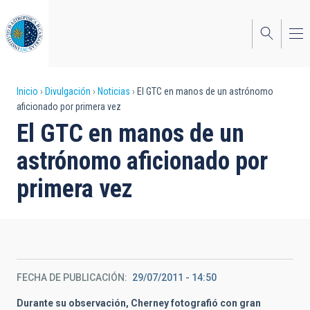
Pasar
al
contenido
principal
Sobrescribir
Inicio
Divulgación
Noticias
El GTC en manos de un astrónomo
aficionado por primera vez
enlaces
El GTC en manos de un
de
astrónomo aficionado por
ayuda
primera vez
a
la
navegación
FECHA DE PUBLICACIÓN
29/07/2011 - 14:50
Durante su observación, Cherney fotografió con gran