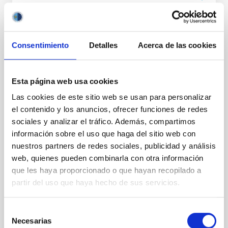
NOTA DE PRENSA
Consentimiento
Detalles
Acerca de las cookies
Eslovaquia, España y la República Checa
lideran el Telescopio Solar Europeo de
Próxima Generación
Esta página web usa cookies
Las cookies de este sitio web se usan para personalizar
El proyecto Telescopio Solar Europeo (EST) ha dado
el contenido y los anuncios, ofrecer funciones de redes
un paso decisivo hacia su construcción con el
sociales y analizar el tráfico. Además, compartimos
establecimiento del Consejo de Representantes
Gubernamentales (BGR), marcando el primer
información sobre el uso que haga del sitio web con
compromiso formal a nivel gubernamental con este
nuestros partners de redes sociales, publicidad y análisis
proyecto insignia europeo en investigación solar.
web, quienes pueden combinarla con otra información
Hasta ahora, EST ha sido impulsado por un consorcio
que les haya proporcionado o que hayan recopilado a
científico de universidades e instituciones de
partir del uso que haya hecho de sus servicios.
investigación de toda Europa. La creación del BGR
transforma EST en una colaboración entre naciones
europeas, cuyos gobiernos nacionales brindan apoyo
Selección
institucional al proyecto y a la futura creación de un
Necesarias
de