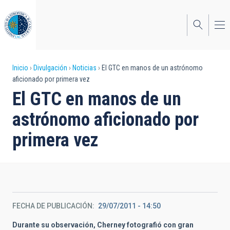
Pasar
al
contenido
principal
Sobrescribir
Inicio
Divulgación
Noticias
El GTC en manos de un astrónomo
aficionado por primera vez
enlaces
El GTC en manos de un
de
astrónomo aficionado por
ayuda
primera vez
a
la
navegación
FECHA DE PUBLICACIÓN
29/07/2011 - 14:50
Durante su observación, Cherney fotografió con gran