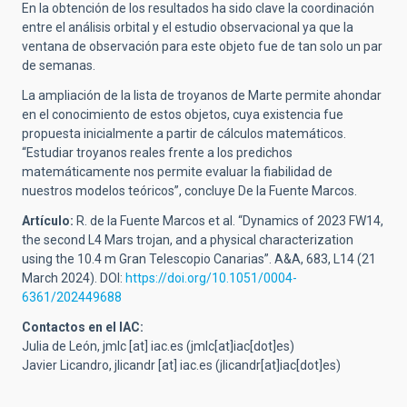
En la obtención de los resultados ha sido clave la coordinación
entre el análisis orbital y el estudio observacional ya que la
ventana de observación para este objeto fue de tan solo un par
de semanas.
La ampliación de la lista de troyanos de Marte permite ahondar
en el conocimiento de estos objetos, cuya existencia fue
propuesta inicialmente a partir de cálculos matemáticos.
“Estudiar troyanos reales frente a los predichos
matemáticamente nos permite evaluar la fiabilidad de
nuestros modelos teóricos”, concluye De la Fuente Marcos.
Artículo:
R. de la Fuente Marcos et al. “Dynamics of 2023 FW14,
the second L4 Mars trojan, and a physical characterization
using the 10.4 m Gran Telescopio Canarias”. A&A, 683, L14 (21
March 2024). DOI:
https://doi.org/10.1051/0004-
6361/202449688
Contactos en el IAC:
Julia de León,
jmlc
[at]
iac.es
(jmlc[at]iac[dot]es)
Javier Licandro,
jlicandr
[at]
iac.es
(jlicandr[at]iac[dot]es)