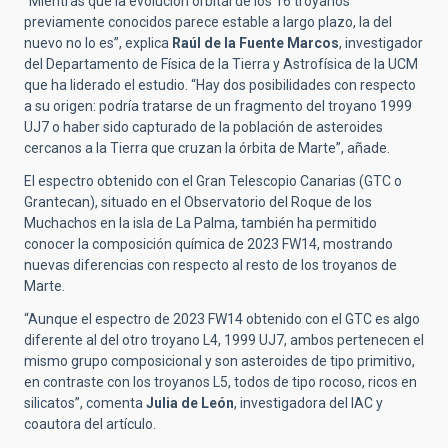
“Mientras que la evolución orbital de los 16 troyanos
previamente conocidos parece estable a largo plazo, la del
nuevo no lo es”, explica
Raúl de la Fuente Marcos
, investigador
del Departamento de Física de la Tierra y Astrofísica de la UCM
que ha liderado el estudio. “Hay dos posibilidades con respecto
a su origen: podría tratarse de un fragmento del troyano 1999
UJ7 o haber sido capturado de la población de asteroides
cercanos a la Tierra que cruzan la órbita de Marte”, añade.
El espectro obtenido con el Gran Telescopio Canarias (GTC o
Grantecan), situado en el Observatorio del Roque de los
Muchachos en la isla de La Palma, también ha permitido
conocer la composición química de 2023 FW14, mostrando
nuevas diferencias con respecto al resto de los troyanos de
Marte.
“Aunque el espectro de 2023 FW14 obtenido con el GTC es algo
diferente al del otro troyano L4, 1999 UJ7, ambos pertenecen el
mismo grupo composicional y son asteroides de tipo primitivo,
en contraste con los troyanos L5, todos de tipo rocoso, ricos en
silicatos”, comenta
Julia de León
, investigadora del IAC y
coautora del artículo.