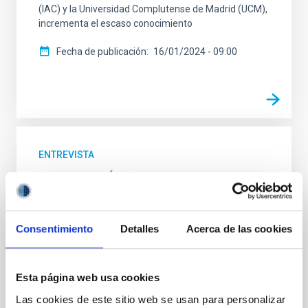
(IAC) y la Universidad Complutense de Madrid (UCM),
incrementa el escaso conocimiento
Fecha de publicación
16/01/2024 - 09:00
ENTREVISTA
JULIA DE LEÓN: “Conocemos muy bien la
órbita de más del 90% de los asteroides
que podrían provocar una catástrofe
Consentimiento
Detalles
Acerca de las cookies
mundial si impactaran con la Tierra”
Entre la etapa en el Observatorio del Roque de los
Muchachos, en Garafía (La Palma), donde Julia de
Esta página web usa cookies
León estuvo recopilando datos de más de un
Las cookies de este sitio web se usan para personalizar
centenar de asteroides para su tesis doctoral, y las