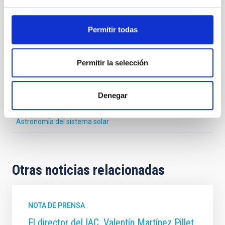
Permitir todas
Astrofísica
Medios de comunicación
Sistema Solar y Sistemas Planetarios (SEYSS)
Permitir la selección
Asteroides troyanos
Marte
Troyanos marcianos
Asteroides
Puntos lagrangianos
Planetas [Sistema solar]
Denegar
Pequeños cuerpos del sistema solar
Astronomía del sistema solar
Otras noticias relacionadas
NOTA DE PRENSA
El director del IAC, Valentín Martínez Pillet,