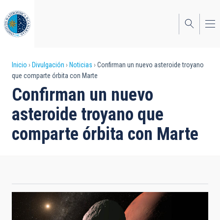
Pasar
al
contenido
principal
Sobrescribir
Inicio
Divulgación
Noticias
Confirman un nuevo asteroide troyano
que comparte órbita con Marte
enlaces
Confirman un nuevo
de
asteroide troyano que
ayuda
comparte órbita con Marte
a
la
navegación