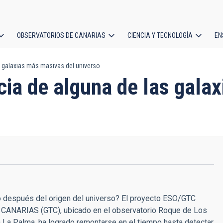
OBSERVATORIOS DE CANARIAS
CIENCIA Y TECNOLOGÍA
EN
ción
s galaxias más masivas del universo
l
cia de alguna de las gala
o después del origen del universo? El proyecto ESO/GTC
o CANARIAS (GTC), ubicado en el observatorio Roque de Los
n La Palma, ha logrado remontarse en el tiempo hasta detectar