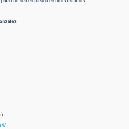
a para que sea empleada en otros estudios.
González
s)
e4/