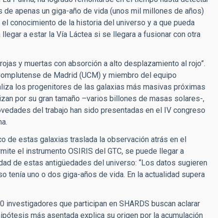
 de apenas un giga-año de vida (unos mil millones de años)
 el conocimiento de la historia del universo y a que pueda
llegar a estar la Vía Láctea si se llegara a fusionar con otra
ojas y muertas con absorción a alto desplazamiento al rojo”.
ad Complutense de Madrid (UCM) y miembro del equipo
iza los progenitores de las galaxias más masivas próximas
erizan por su gran tamaño –varios billones de masas solares-,
ovedades del trabajo han sido presentadas en el IV congreso
ma.
 de estas galaxias traslada la observación atrás en el
rmite el instrumento OSIRIS del GTC, se puede llegar a
 edad de estas antigüedades del universo: “Los datos sugieren
o tenía uno o dos giga-años de vida. En la actualidad supera
20 investigadores que participan en SHARDS buscan aclarar
 hipótesis más asentada explica su origen por la acumulación