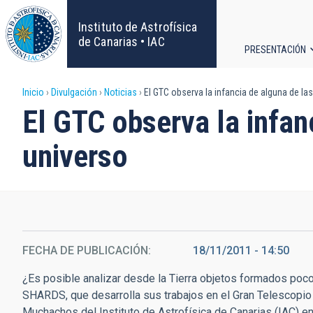
Pasar
al
Instituto de Astrofísica
contenido
de Canarias • IAC
PRESENTACIÓN
principal
Navega
Sobrescribir
Inicio
Divulgación
Noticias
El GTC observa la infancia de alguna de la
principa
El GTC observa la infan
enlaces
universo
de
ayuda
a
la
FECHA DE PUBLICACIÓN
18/11/2011 - 14:50
¿Es posible analizar desde la Tierra objetos formados poc
navegación
SHARDS, que desarrolla sus trabajos en el Gran Telescopi
Muchachos del Instituto de Astrofísica de Canarias (IAC) e