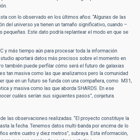
ión.
sta con lo observado en los últimos años: “Algunas de las
n del universo ya tienen un tamaño significativo, cuando –
ás pequeñas. Este dato podría replantear el modo en que se
TC y más tiempo aún para procesar toda la información
 estudio aportará datos más precisos sobre el momento en
ro también puede perfilar cómo será el futuro de galaxias
 no es tan masiva como las que analizamos pero la comunidad
ser que en un futuro se funda con una compañera, como M31,
líptica y masiva como las que aborda SHARDS. En ese
nocer cuáles serían sus siguientes pasos”, conjetura.
e las observaciones realizadas. “El proyecto constituye la
hasta la fecha. Tenemos datos multi-banda por encima de lo
os entre cuatro y diez metros”, subraya. Esta información,