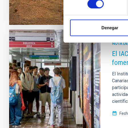
Denegar
NOTA D
El IA
fomen
El Insti
Canaria
partici
activida
científi
Fech