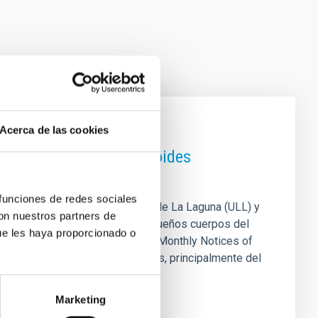
Acerca de las cookies
 fotométricos de asteroides
 funciones de redes sociales
ez Monteagudo, de la Universidad de La Laguna (ULL) y
con nuestros partners de
s catálogos más completos de pequeños cuerpos del
ue les haya proporcionado o
Tierra. El trabajo, publicado en Monthly Notices of
, cometas y satélites irregulares, principalmente del
idades para estudiar su
Marketing