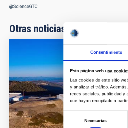
@ScienceGTC
Otras noticias relacionadas
Consentimiento
NOTA D
La UL
obser
Esta página web usa cookie
Las cookies de este sitio we
Un equi
y analizar el tráfico. Ademá
del Ins
redes sociales, publicidad y
Sistema 
que hayan recopilado a parti
the Roya
cinturón
Selección
Necesarias
de
Fech
consentimiento