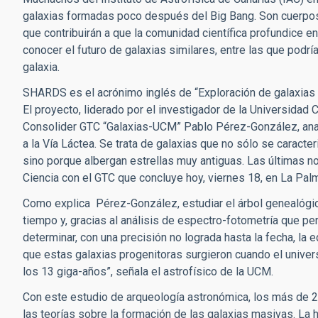
galaxias formadas poco después del Big Bang. Son cuerpos
que contribuirán a que la comunidad científica profundice en
conocer el futuro de galaxias similares, entre las que podría 
galaxia.
SHARDS es el acrónimo inglés de “Exploración de galaxias r
El proyecto, liderado por el investigador de la Universid
Consolider GTC “Galaxias-UCM” Pablo Pérez-González, anal
a la Vía Láctea. Se trata de galaxias que no sólo se caract
sino porque albergan estrellas muy antiguas. Las últimas n
Ciencia con el GTC que concluye hoy, viernes 18, en La Pal
Como explica Pérez-González, estudiar el árbol genealógico
tiempo y, gracias al análisis de espectro-fotometría que pe
determinar, con una precisión no lograda hasta la fecha, la
que estas galaxias progenitoras surgieron cuando el univers
los 13 giga-años”, señala el astrofísico de la UCM.
Con este estudio de arqueología astronómica, los más de 
las teorías sobre la formación de las galaxias masivas. La