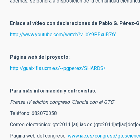
además, se pondrá a disposición de la comunidad científic
Enlace al vídeo con declaraciones de Pablo G. Pérez-
http://www.youtube.com/watch?v=bY9PBxuB7tY
Página web del proyecto:
http://guaix.fis.ucm.es/~pgperez/SHARDS/
Para más información y entrevistas:
Prensa IV edición congreso 'Ciencia con el GTC'
Teléfono: 682070358
Correo electrónico:
gtc2011
[at]
iac.es
(gtc2011[at]iac[dot]e
Página web del congreso:
www.iac.es/congreso/gtcscienc