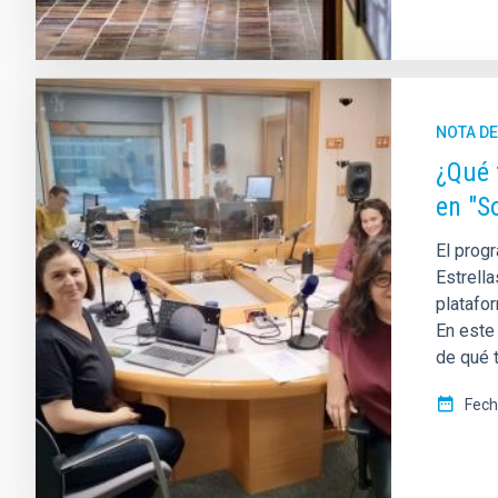
NOTA D
¿Qué 
en "S
El progr
Estrella
platafor
En este
de qué t
Fech