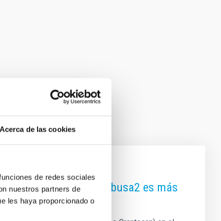
Acerca de las cookies
 funciones de redes sociales
roide de la misión Hayabusa2 es más
con nuestros partners de
ue les haya proporcionado o