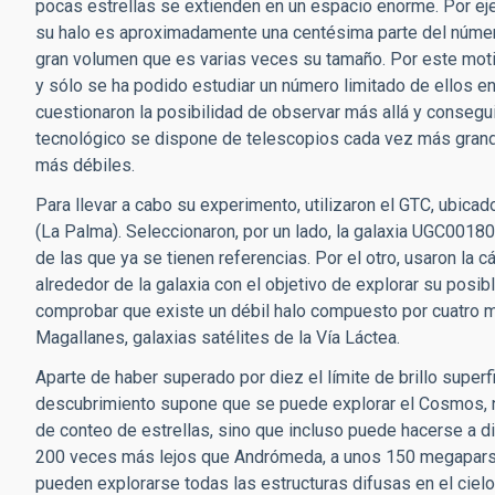
pocas estrellas se extienden en un espacio enorme. Por ejem
su halo es aproximadamente una centésima parte del número 
gran volumen que es varias veces su tamaño. Por este motiv
y sólo se ha podido estudiar un número limitado de ellos en 
cuestionaron la posibilidad de observar más allá y consegui
tecnológico se dispone de telescopios cada vez más grandes
más débiles.
Para llevar a cabo su experimento, utilizaron el GTC, ubica
(La Palma). Seleccionaron, por un lado, la galaxia UGC0018
de las que ya se tienen referencias. Por el otro, usaron la 
alrededor de la galaxia con el objetivo de explorar su posib
comprobar que existe un débil halo compuesto por cuatro mi
Magallanes, galaxias satélites de la Vía Láctea.
Aparte de haber superado por diez el límite de brillo superf
descubrimiento supone que se puede explorar el Cosmos, no
de conteo de estrellas, sino que incluso puede hacerse a 
200 veces más lejos que Andrómeda, a unos 150 megaparse
pueden explorarse todas las estructuras difusas en el cielo