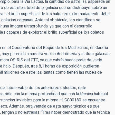
plo, para la Vía Láctea, la cantidad de estrellas esperada en
de estrellas total de la galaxia que se distribuye sobre un
o, el brillo superficial de los halos es extremadamente débil
galaxias cercanas. Ante tal obstáculo, los científicos se
r una imagen ultraprofunda, ya que con el desarrollo
 capaces de explorar el brillo superficial de los objetos
do en el Observatorio del Roque de los Muchachos, en Garafía
0, muy parecida a nuestra vecina Andrómeda y a otras galaxias
cámara OSIRIS del GTC, ya que cubría buena parte del cielo
le halo. Después, tras 8,1 horas de exposición, pudieron
l millones de estrellas, tantas como tienen las nubes de
icial observable de los anteriores estudios, este
 sólo con la misma profundidad que con la técnica habitual
distancias inviables para la misma –UGC00180 se encuentra
cs. Además, otra ventaja de esta nueva técnica es que
, tengan o no estrellas. “Tras haber demostrado que la técnica