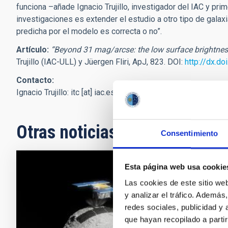
funciona –añade Ignacio Trujillo, investigador del IAC y prim
investigaciones es extender el estudio a otro tipo de gala
predicha por el modelo es correcta o no”.
Artículo:
“Beyond 31 mag/arcse
: the low surface brightnes
Trujillo (IAC-ULL) y Jüergen Fliri, ApJ, 823. DOI:
http://dx.d
Contacto:
Ignacio Trujillo:
itc
[at]
iac.es
(itc[at]iac[dot]es)
y 922605463
Otras noticias relacionadas
Consentimiento
Esta página web usa cookie
NOTA D
Las cookies de este sitio we
Obser
y analizar el tráfico. Ademá
peque
redes sociales, publicidad y
que hayan recopilado a parti