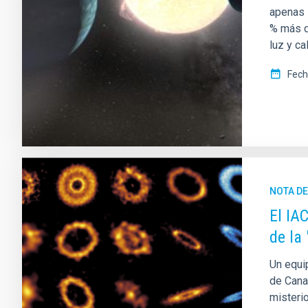
apenas 
% más d
luz y ca
Fech
NOTA D
El IA
de la
Un equip
de Cana
misteri