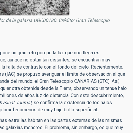
dor de la galaxia UGC00180. Crédito: Gran Telescopio
pone un gran reto porque la luz que nos llega es
e, aunque no están tan distantes, se encuentran muy
la falta de contraste con el fondo del cielo. Recientemente,
ias (IAC) se propuso averiguar el límite de observación al que
grande del mundo: el Gran Telescopio CANARIAS (GTC). Así,
uier otra obtenida desde la Tierra, observando un tenue halo
millones de años luz de distancia. Con este descubrimiento,
hysical Journal
, se confirma la existencia de los halos
lorar fenómenos de muy bajo brillo superficial.
has estrellas habitan en las partes externas de las mismas
tras galaxias menores. El problema, sin embargo, es que muy