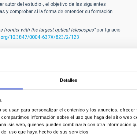
er autor del estudio-, el objetivo de las siguientes
xias y comprobar si la forma de entender su formación
s frontier with the largest optical telescopes”
por Ignacio
oi.org/10.3847/0004-637X/823/2/123
Detalles
s
E PRENSA
b se usan para personalizar el contenido y los anuncios, ofrecer
vaciones del Grantecan confirman que el aste
s, compartimos información sobre el uso que haga del sitio web 
ño y rápido de lo esperado
 análisis web, quienes pueden combinarla con otra información q
r del uso que haya hecho de sus servicios.