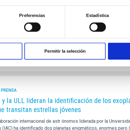
o científico ha utilizado telescopios de todo el mundo, incluido
torio del Roque de los Muchachos, en La Palma, para estudiar e
ás pequeño y gira mucho más rápido de lo que se pensaba. El as
Preferencias
Estadística
a Hayabusa2 de Japón. Las nuevas observaciones ofrecen inform
de. “Hemos descubierto que la realidad del objeto es completame
a de publicación
18/09/2025 - 14:34:42
Permitir la selección
E PRENSA
C y la ULL lideran la identificación de los exo
ue transitan estrellas jóvenes
boración internacional de astr ónomos liderada por la Universida
s (IAC) ha identificado dos planetas enigmáticos, enormes pero l