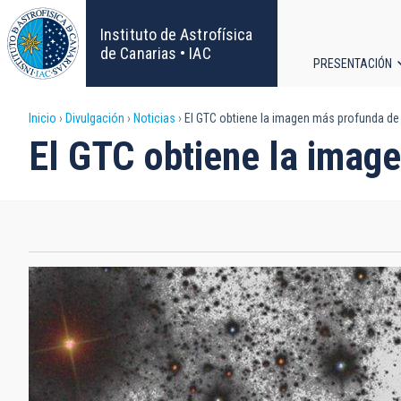
Pasar
al
Instituto de Astrofísica
contenido
de Canarias • IAC
PRESENTACIÓN
principal
Navega
Sobrescribir
Inicio
Divulgación
Noticias
El GTC obtiene la imagen más profunda de u
principa
El GTC obtiene la image
enlaces
de
ayuda
a
la
navegación