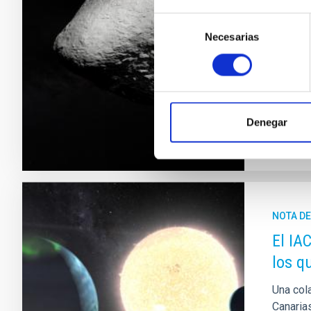
El equip
Observa
Selección
veces m
Necesarias
de
ampliad
consentimiento
asteroi
Fech
Denegar
NOTA D
El IA
los q
Una cola
Canaria