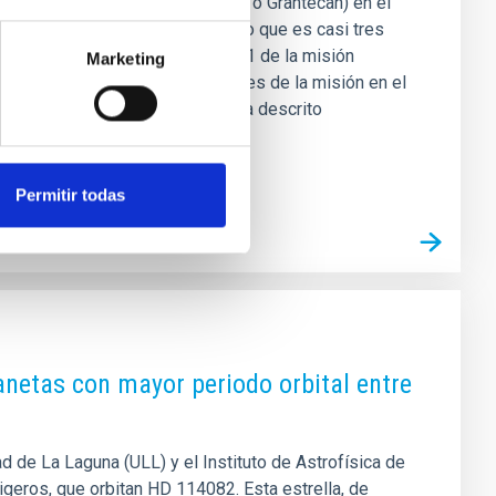
 el Gran Telescopio Canarias (GTC o Grantecan) en el
l asteroide 1998 KY26, revelando que es casi tres
teroide es el objetivo para 2031 de la misión
Marketing
ación clave para las operaciones de la misión en el
nte diferente de lo que se había descrito
Permitir todas
planetas con mayor periodo orbital entre
d de La Laguna (ULL) y el Instituto de Astrofísica de
igeros, que orbitan HD 114082. Esta estrella, de