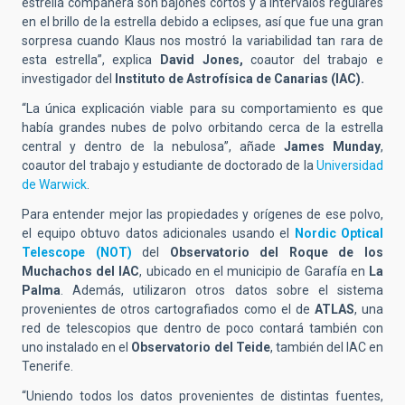
estrella compañera son bajones cortos y a intervalos regulares
en el brillo de la estrella debido a eclipses, así que fue una gran
sorpresa cuando Klaus nos mostró la variabilidad tan rara de
esta estrella”, explica
David Jones,
coautor del trabajo e
investigador del
Instituto de Astrofísica de Canarias (IAC).
“La única explicación viable para su comportamiento es que
había grandes nubes de polvo orbitando cerca de la estrella
central y dentro de la nebulosa”, añade
James Munday
,
coautor del trabajo y estudiante de doctorado de la
Universidad
de Warwick
.
Para entender mejor las propiedades y orígenes de ese polvo,
el equipo obtuvo datos adicionales usando el
Nordic Optical
Telescope (NOT)
del
Observatorio del Roque de los
Muchachos del IAC
, ubicado en el municipio de Garafía en
La
Palma
. Además, utilizaron otros datos sobre el sistema
provenientes de otros cartografiados como el de
ATLAS
, una
red de telescopios que dentro de poco contará también con
uno instalado en el
Observatorio del Teide
, también del IAC en
Tenerife.
“Uniendo todos los datos provenientes de distintas fuentes,