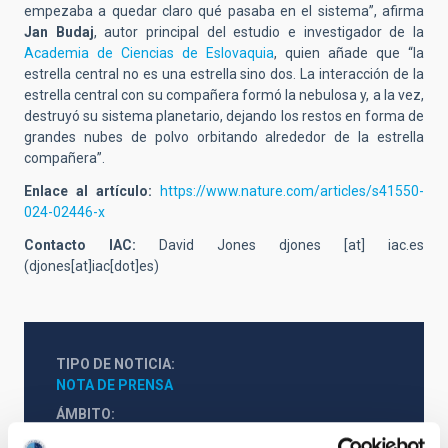
empezaba a quedar claro qué pasaba en el sistema”, afirma
Jan Budaj
, autor principal del estudio e investigador de la
Academia de Ciencias de Eslovaquia
, quien añade que “la
estrella central no es una estrella sino dos. La interacción de la
estrella central con su compañera formó la nebulosa y, a la vez,
destruyó su sistema planetario, dejando los restos en forma de
grandes nubes de polvo orbitando alrededor de la estrella
compañera”.
Enlace al artículo:
https://www.nature.com/articles/s41550-
024-02446-x
Contacto IAC:
David Jones
djones
[at]
iac.es
(djones[at]iac[dot]es)
TIPO DE NOTICIA
NOTA DE PRENSA
ÁMBITO
CIENCIA Y TECNOLOGÍA