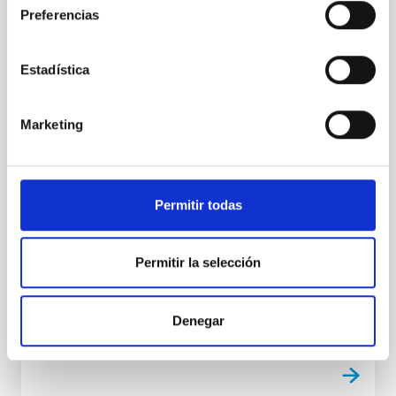
Preferencias
El IAC estrena Soñando Estrellas, un
programa de semanal en La Radio Canaria
Estadística
El Instituto de Astrofísica de Canarias (IAC) estrena
este viernes, 7 de noviembre, a las 21:30 horas su
nuevo programa de radio de divulgación científica en
Marketing
La Radio Canaria, del grupo Radio Televisión Canaria
(RTVC) bajo el nombre de Soñando Estrellas. El
espacio tendrá una periodicidad semanal todos los
viernes a esa hora, aunque también podrá
disfrutarse en medios digitales. Esta acción forma
Permitir todas
parte del acuerdo de colaboración entre la entidad
científica dirigida por Valentín Martínez Pillet, y el
director de La Radio Canaria, Mayer Trujillo; y su
Permitir la selección
arranque se inscribe en las actividades
Fecha de publicación
04/11/2025 - 11:49:41
Denegar