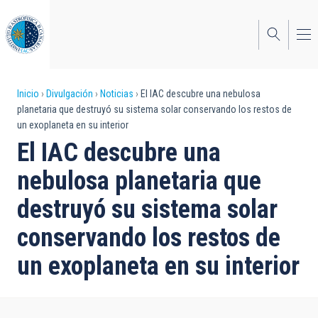
Pasar
al
contenido
principal
Sobrescribir
Inicio
Divulgación
Noticias
El IAC descubre una nebulosa
planetaria que destruyó su sistema solar conservando los restos de
enlaces
un exoplaneta en su interior
de
El IAC descubre una
ayuda
nebulosa planetaria que
a
destruyó su sistema solar
la
conservando los restos de
navegación
un exoplaneta en su interior