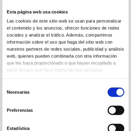
Fecha de publicación
23/03/2026 - 10:19:09
Esta página web usa cookies
Las cookies de este sitio web se usan para personalizar
el contenido y los anuncios, ofrecer funciones de redes
sociales y analizar el tráfico. Además, compartimos
información sobre el uso que haga del sitio web con
nuestros partners de redes sociales, publicidad y análisis
NOTA DE PRENSA
web, quienes pueden combinarla con otra información
Cosmología en la Segunda Residencia
que les haya proporcionado o que hayan recopilado a
artística del festival KEROXEN 2016
partir del uso que haya hecho de sus servicios.
El IAC participa en este evento multidisciplinar, que
tendrá lugar los días 16 y 17 de diciembre en el
Selección
Espacio Cultural El Tanque de Santa Cruz de
Necesarias
de
Tenerife, con una charla y un espectáculo audiovisual
consentimiento
relacionados con la Astrofísica.
Preferencias
Fecha de publicación
15/12/2016
Estadística