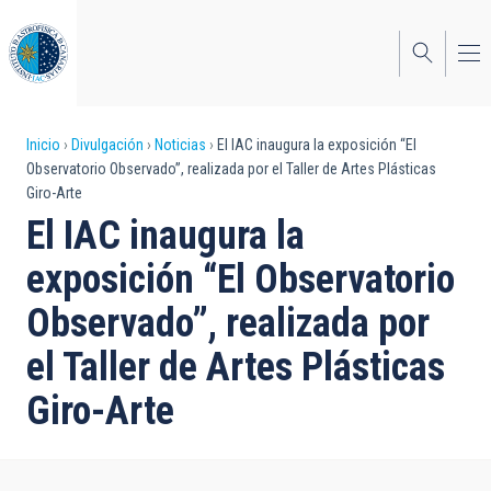
Pasar
al
contenido
principal
Sobrescribir
Inicio
Divulgación
Noticias
El IAC inaugura la exposición “El
Observatorio Observado”, realizada por el Taller de Artes Plásticas
enlaces
Giro-Arte
de
El IAC inaugura la
ayuda
exposición “El Observatorio
a
Observado”, realizada por
la
el Taller de Artes Plásticas
navegación
Giro-Arte