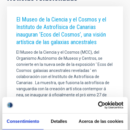
El Museo de la Ciencia y el Cosmos y el
Instituto de Astrofísica de Canarias
inauguran ‘Ecos del Cosmos’, una visión
artística de las galaxias ancestrales
El Museo de la Ciencia y el Cosmos (MCC), del
Organismo Autónomo de Museos y Centros, se
convierte en la nueva sede de la exposición ‘ Ecos del
Cosmos: galaxias ancestrales reveladas ’ en
colaboración con el Instituto de Astrofísica de
Canarias . La muestra, que fusiona la astrofísica de
vanguardia con la creación artí stica contempor á
nea, se inaugurar á oficialmente el pró ximo 27 de
marzo a las 17:00 horas con la presencia del
presidente del Organismo Autónomo de Museos y
Centros del Cabildo de Tenerife, José Carlos Acha; la
subdirectora del Instituto de Astrofísica de Canarias
Consentimiento
Detalles
Acerca de las cookies
(IAC)