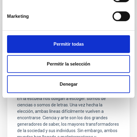
Marketing
REPORTAJE
Arte y Ciencia: la fórmula del lápiz“La
Permitir todas
experiencia más hermosa que podemos
tener es el misterio. Es la emoción
fundamental que está en la cuna del
Permitir la selección
verdadero arte y la verdadera ciencia.
Quien no la conoce y no puede
Denegar
maravillarse, está igual que muerto y
En la escuela nos obligan a escoger: somos de
ciencias o somos de letras. Una vez hecha la
elección, ambas líneas difícilmente vuelven a
encontrarse. Ciencia y arte son los dos grandes
generadores de saber, los mayores transformadores
de la sociedad y sus individuos. Sin embargo, ambos
mundos han llegado a malinterpretarse y