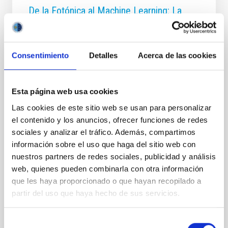
De la Fotónica al Machine Learning: La
XXXVI Winter School se centra en
tecnologías ópticas clave para la
astrofísica
Consentimiento
Detalles
Acerca de las cookies
El Instituto de Astrofísica de Canarias (IAC) organiza
la XXXVI Canary Islands Winter School of
Astrophysics , que se celebrará en San Cristóbal de
Esta página web usa cookies
La Laguna (Tenerife) del 17 al 22 de noviembre de
Las cookies de este sitio web se usan para personalizar
2025. Bajo el título " Key Optical technologies for
el contenido y los anuncios, ofrecer funciones de redes
Astronomy ", la escuela se enfocará en las
sociales y analizar el tráfico. Además, compartimos
tecnologías ópticas y algorítmicas de vanguardia que
definirán el futuro de la Astrofísica. En esta edición,
información sobre el uso que haga del sitio web con
dirigida por los profesores Jeff Kuhn (Universidad de
nuestros partners de redes sociales, publicidad y análisis
Hawai e IAC) y Rafael Rebolo (IAC), participarán unos
web, quienes pueden combinarla con otra información
35 estudiantes avanzados de Máster, doctorandos y
que les haya proporcionado o que hayan recopilado a
posdoctorales en sus primeras etapas
partir del uso que haya hecho de sus servicios.
Fecha de publicación
14/11/2025 - 12:42:36
Selección