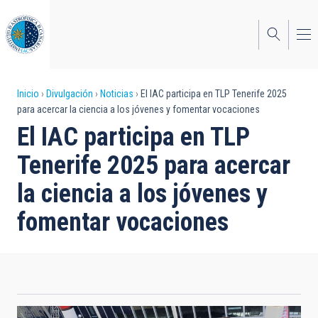
Pasar
al
contenido
principal
Sobrescribir
Inicio
Divulgación
Noticias
El IAC participa en TLP Tenerife 2025
para acercar la ciencia a los jóvenes y fomentar vocaciones
enlaces
El IAC participa en TLP
de
Tenerife 2025 para acercar
ayuda
la ciencia a los jóvenes y
a
fomentar vocaciones
la
navegación