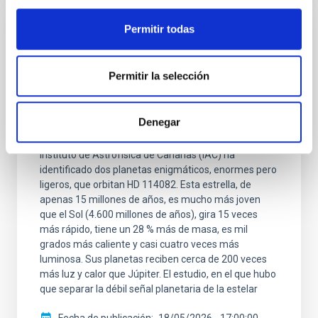
Permitir todas
NOTA DE PRENSA
El IAC y la ULL lideran la identificación de
Permitir la selección
los exoplanetas con mayor periodo orbital
entre los que transitan estrellas jóvenes
Denegar
Una colaboración internacional de astr ónomos
liderada por la Universidad de La Laguna (ULL) y el
Instituto de Astrofísica de Canarias (IAC) ha
identificado dos planetas enigmáticos, enormes pero
ligeros, que orbitan HD 114082. Esta estrella, de
apenas 15 millones de años, es mucho más joven
que el Sol (4.600 millones de años), gira 15 veces
más rápido, tiene un 28 % más de masa, es mil
grados más caliente y casi cuatro veces más
luminosa. Sus planetas reciben cerca de 200 veces
más luz y calor que Júpiter. El estudio, en el que hubo
que separar la débil señal planetaria de la estelar
Fecha de publicación
18/05/2026 - 17:00:00