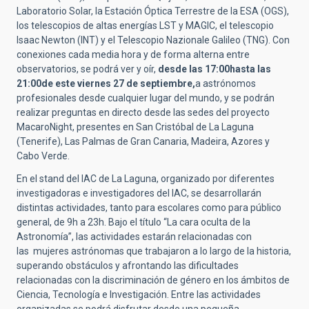
Laboratorio Solar, la Estación Óptica Terrestre de la ESA (OGS),
los telescopios de altas energías LST y MAGIC, el telescopio
Isaac Newton (INT) y el Telescopio Nazionale Galileo (TNG). Con
conexiones cada media hora y de forma alterna entre
observatorios, se podrá ver y oír,
desde las 17:00
hasta las
21:00
de este viernes 27 de septiembre,
a astrónomos
profesionales desde cualquier lugar del mundo, y se podrán
realizar preguntas en directo desde las sedes del proyecto
MacaroNight, presentes en San Cristóbal de La Laguna
(Tenerife), Las Palmas de Gran Canaria, Madeira, Azores y
Cabo Verde.
En el stand del IAC de La Laguna, organizado por diferentes
investigadoras e investigadores del IAC, se desarrollarán
distintas actividades, tanto para escolares como para público
general, de 9h a 23h. Bajo el título “La cara oculta de la
Astronomía”, las actividades estarán relacionadas con
las mujeres astrónomas que trabajaron a lo largo de la historia,
superando obstáculos y afrontando las dificultades
relacionadas con la discriminación de género en los ámbitos de
Ciencia, Tecnología e Investigación. Entre las actividades
organizadas se podrá disfrutar desde una pequeña