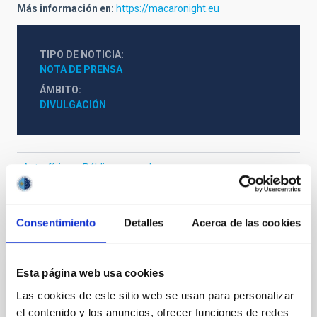
Más información en:
https://macaronight.eu
TIPO DE NOTICIA
NOTA DE PRENSA
ÁMBITO
DIVULGACIÓN
Astrofísica
Público general
Consentimiento
Detalles
Acerca de las cookies
Otras noticias relacionadas
Esta página web usa cookies
NOTA DE PRENSA
Las cookies de este sitio web se usan para personalizar
El IAC acoge la conferencia internacional
el contenido y los anuncios, ofrecer funciones de redes