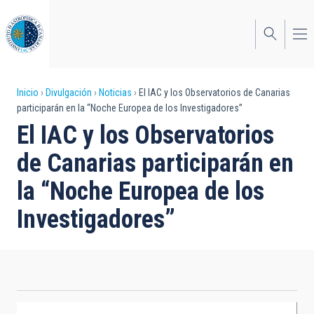
Pasar
al
contenido
principal
Sobrescribir
Inicio
Divulgación
Noticias
El IAC y los Observatorios de Canarias
participarán en la “Noche Europea de los Investigadores”
enlaces
El IAC y los Observatorios
de
de Canarias participarán en
ayuda
la “Noche Europea de los
a
Investigadores”
la
navegación