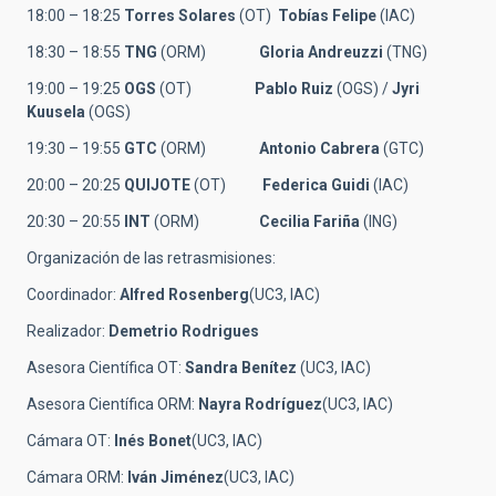
18:00 – 18:25
Torres Solares
(OT)
Tobías Felipe
(IAC)
18:30 – 18:55
TNG
(ORM)
Gloria Andreuzzi
(TNG)
19:00 – 19:25
OGS
(OT)
Pablo Ruiz
(OGS) /
Jyri
Kuusela
(OGS)
19:30 – 19:55
GTC
(ORM)
Antonio Cabrera
(GTC)
20:00 – 20:25
QUIJOTE
(OT)
Federica Guidi
(IAC)
20:30 – 20:55
INT
(ORM)
Cecilia Fariña
(ING)
Organización de las retrasmisiones:
Coordinador:
Alfred Rosenberg
(UC3, IAC)
Realizador:
Demetrio Rodrigues
Asesora Científica OT:
Sandra Benítez
(UC3, IAC)
Asesora Científica ORM:
Nayra Rodríguez
(UC3, IAC)
Cámara OT:
Inés Bonet
(UC3, IAC)
Cámara ORM:
Iván Jiménez
(UC3, IAC)