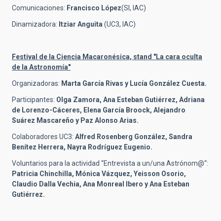
Comunicaciones:
Francisco López
(SI, IAC)
Dinamizadora:
Itziar Anguita
(UC3, IAC)
Festival de la Ciencia Macaronésica, stand
"La cara oculta
de la Astronomía"
Organizadoras:
Marta García Rivas y Lucía González Cuesta.
Participantes:
Olga Zamora, Ana Esteban Gutiérrez, Adriana
de Lorenzo-Cáceres, Elena García Broock, Alejandro
Suárez Mascareño y Paz Alonso Arias.
Colaboradores UC3:
Alfred Rosenberg González, Sandra
Benítez Herrera, Nayra Rodríguez Eugenio.
Voluntarios para la actividad “Entrevista a un/una Astrónom@“:
Patricia Chinchilla, Mónica Vázquez, Yeisson Osorio,
Claudio Dalla Vechia, Ana Monreal Ibero y Ana Esteban
Gutiérrez.