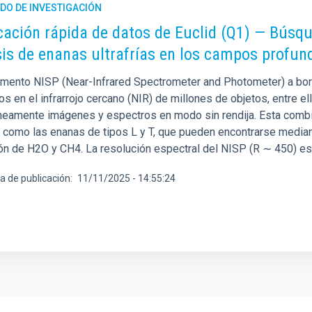
DO DE INVESTIGACIÓN
cación rápida de datos de Euclid (Q1) — Búsqu
sis de enanas ultrafrías en los campos profun
rumento NISP (Near-Infrared Spectrometer and Photometer) a bord
s en el infrarrojo cercano (NIR) de millones de objetos, entre el
neamente imágenes y espectros en modo sin rendija. Esta combi
, como las enanas de tipos L y T, que pueden encontrarse mediant
ón de H2O y CH4. La resolución espectral del NISP (R ∼ 450) es s
a de publicación
11/11/2025 - 14:55:24