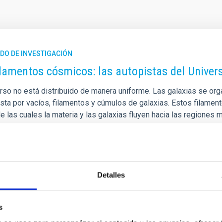
DO DE INVESTIGACIÓN
ilamentos cósmicos: las autopistas del Unive
erso no está distribuido de manera uniforme. Las galaxias se o
ta por vacíos, filamentos y cúmulos de galaxias. Estos filamen
de las cuales la materia y las galaxias fluyen hacia las regione
tructuras en la evolución de las galaxias es uno de los grandes 
mos, utilizando cientos de miles de galaxias observadas por el c
a de publicación
12/05/2026 - 15:57:44
Detalles
s