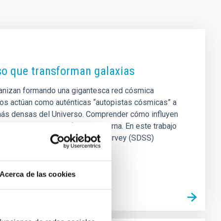
rso que transforman galaxias
rganizan formando una gigantesca red cósmica
tos actúan como auténticas “autopistas cósmicas” a
s más densas del Universo. Comprender cómo influyen
objetivos de la astrofísica moderna. En este trabajo
artografiado Sloan Digital Sky Survey (SDSS)
Acerca de las cookies