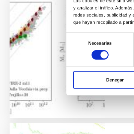
Las cookies de este sitio we
y analizar el tráfico. Ademá
RESULTA
redes sociales, publicidad y
que hayan recopilado a parti
Explo
vangu
Selección
Necesarias
de
Medir e
consentimiento
embargo
Un estud
superfi
gas dej
Denegar
Fech