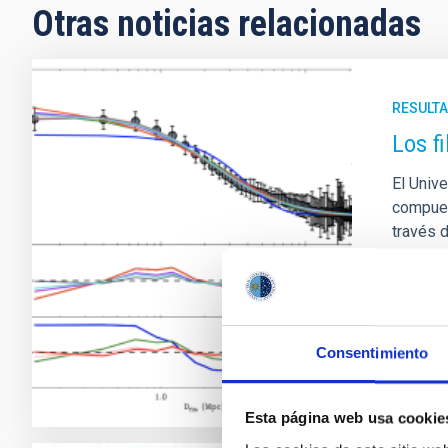
Otras noticias relacionadas
RESULTA
Los f
El Univ
compues
través 
estas es
analiza
Fech
Consentimiento
Esta página web usa cookie