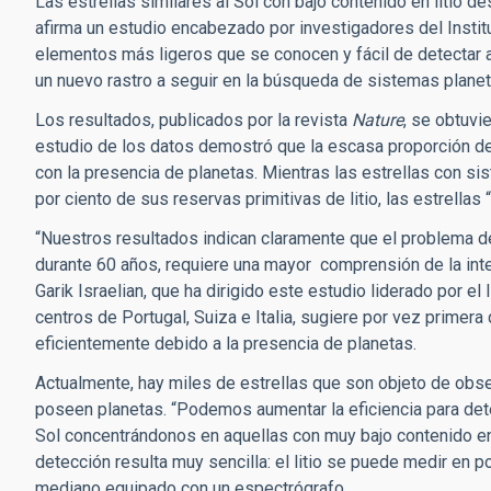
Las estrellas similares al Sol con bajo contenido en litio 
afirma un estudio encabezado por investigadores del Institut
elementos más ligeros que se conocen y fácil de detectar a
un nuevo rastro a seguir en la búsqueda de sistemas planet
Los resultados, publicados por la revista
Nature
, se obtuvi
estudio de los datos demostró que la escasa proporción de l
con la presencia de planetas. Mientras las estrellas con s
por ciento de sus reservas primitivas de litio, las estrella
“Nuestros resultados indican claramente que el problema de
durante 60 años, requiere una mayor comprensión de la inter
Garik Israelian, que ha dirigido este estudio liderado por e
centros de Portugal, Suiza e Italia, sugiere por vez primera
eficientemente debido a la presencia de planetas.
Actualmente, hay miles de estrellas que son objeto de obser
poseen planetas. “Podemos aumentar la eficiencia para det
Sol concentrándonos en aquellas con muy bajo contenido en l
detección resulta muy sencilla: el litio se puede medir en
mediano equipado con un espectrógrafo.