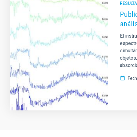
RESULTA
Publi
análi
El inst
espectro
simultá
objetos
absorci
Fech