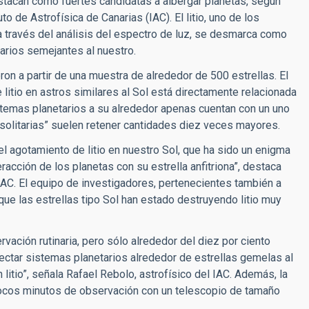
destacan como fuertes candidatas a albergar planetas, según
o de Astrofísica de Canarias (IAC). El litio, uno de los
 través del análisis del espectro de luz, se desmarca como
arios semejantes al nuestro.
eron a partir de una muestra de alrededor de 500 estrellas. El
itio en astros similares al Sol está directamente relacionada
istemas planetarios a su alrededor apenas cuentan con un uno
s “solitarias” suelen retener cantidades diez veces mayores.
l agotamiento de litio en nuestro Sol, que ha sido un enigma
acción de los planetas con su estrella anfitriona”, destaca
l IAC. El equipo de investigadores, pertenecientes también a
 que las estrellas tipo Sol han estado destruyendo litio muy
vación rutinaria, pero sólo alrededor del diez por ciento
ectar sistemas planetarios alrededor de estrellas gemelas al
itio”, señala Rafael Rebolo, astrofísico del IAC. Además, la
 pocos minutos de observación con un telescopio de tamaño