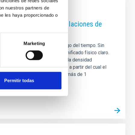
 funciones de redes sociales
con nuestros partners de
ue les haya proporcionado o
 las galaxias con simulaciones de
Marketing
rmaron y evolucionaron a lo largo del tiempo. Sin
sodensidades carecen de un significado físico claro.
físicamente: el radio R 1 , donde la densidad
imadamente el umbral necesario a partir del cual el
rabajo, Arjona-Gálvez+25 emplean más de 1
Permitir todas