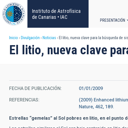
Pasar
al
Instituto de Astrofísica
contenido
de Canarias • IAC
PRESENTACIÓN
principal
Navega
Sobrescribir
Inicio
Divulgación
Noticias
El litio, nueva clave para la búsqueda de s
principa
El litio, nueva clave pa
enlaces
de
ayuda
FECHA DE PUBLICACIÓN
01/01/2009
a
REFERENCIAS
(2009) Enhanced lithium 
la
Nature, 462, 189.
navegación
Estrellas “gemelas” al Sol pobres en litio, en el punto 